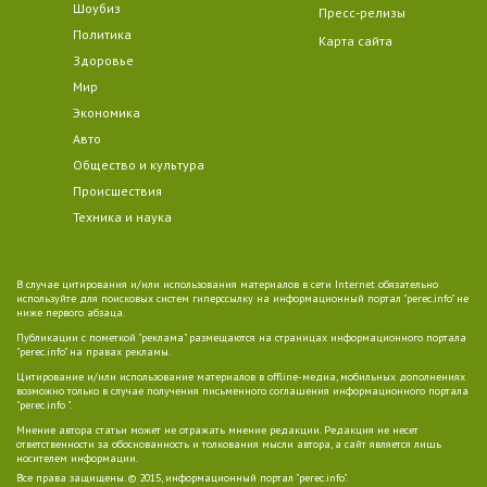
Шоубиз
Пресс-релизы
Политика
Карта сайта
Здоровье
Мир
Экономика
Авто
Общество и культура
Происшествия
Техника и наука
В случае цитирования и/или использования материалов в сети Internet обязательно
используйте для поисковых систем гиперссылку на информационный портал "perec.info" не
ниже первого абзаца.
Публикации с пометкой "реклама" размещаются на страницах информационного портала
"perec.info" на правах рекламы.
Цитирование и/или использование материалов в offline-медиа, мобильных дополнениях
возможно только в случае получения письменного соглашения информационного портала
"perec.info ".
Мнение автора статьи может не отражать мнение редакции. Редакция не несет
ответственности за обоснованность и толкования мысли автора, а сайт является лишь
носителем информации.
Все права защищены. © 2015, информационный портал "perec.info".