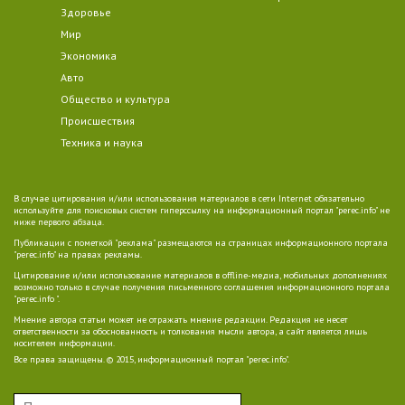
Здоровье
Мир
Экономика
Авто
Общество и культура
Происшествия
Техника и наука
В случае цитирования и/или использования материалов в сети Internet обязательно
используйте для поисковых систем гиперссылку на информационный портал "perec.info" не
ниже первого абзаца.
Публикации с пометкой "реклама" размещаются на страницах информационного портала
"perec.info" на правах рекламы.
Цитирование и/или использование материалов в offline-медиа, мобильных дополнениях
возможно только в случае получения письменного соглашения информационного портала
"perec.info ".
Мнение автора статьи может не отражать мнение редакции. Редакция не несет
ответственности за обоснованность и толкования мысли автора, а сайт является лишь
носителем информации.
Все права защищены. © 2015, информационный портал "perec.info".