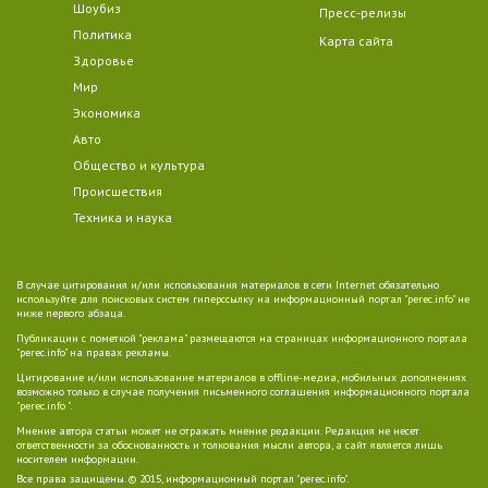
Шоубиз
Пресс-релизы
Политика
Карта сайта
Здоровье
Мир
Экономика
Авто
Общество и культура
Происшествия
Техника и наука
В случае цитирования и/или использования материалов в сети Internet обязательно
используйте для поисковых систем гиперссылку на информационный портал "perec.info" не
ниже первого абзаца.
Публикации с пометкой "реклама" размещаются на страницах информационного портала
"perec.info" на правах рекламы.
Цитирование и/или использование материалов в offline-медиа, мобильных дополнениях
возможно только в случае получения письменного соглашения информационного портала
"perec.info ".
Мнение автора статьи может не отражать мнение редакции. Редакция не несет
ответственности за обоснованность и толкования мысли автора, а сайт является лишь
носителем информации.
Все права защищены. © 2015, информационный портал "perec.info".