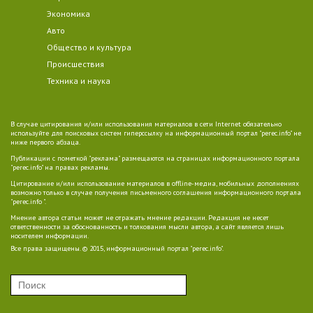
Экономика
Авто
Общество и культура
Происшествия
Техника и наука
В случае цитирования и/или использования материалов в сети Internet обязательно
используйте для поисковых систем гиперссылку на информационный портал "perec.info" не
ниже первого абзаца.
Публикации с пометкой "реклама" размещаются на страницах информационного портала
"perec.info" на правах рекламы.
Цитирование и/или использование материалов в offline-медиа, мобильных дополнениях
возможно только в случае получения письменного соглашения информационного портала
"perec.info ".
Мнение автора статьи может не отражать мнение редакции. Редакция не несет
ответственности за обоснованность и толкования мысли автора, а сайт является лишь
носителем информации.
Все права защищены. © 2015, информационный портал "perec.info".