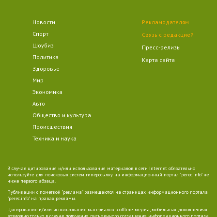
Новости
Рекламодателям
Спорт
Связь с редакцией
Шоубиз
Пресс-релизы
Политика
Карта сайта
Здоровье
Мир
Экономика
Авто
Общество и культура
Происшествия
Техника и наука
В случае цитирования и/или использования материалов в сети Internet обязательно
используйте для поисковых систем гиперссылку на информационный портал "perec.info" не
ниже первого абзаца.
Публикации с пометкой "реклама" размещаются на страницах информационного портала
"perec.info" на правах рекламы.
Цитирование и/или использование материалов в offline-медиа, мобильных дополнениях
возможно только в случае получения письменного соглашения информационного портала