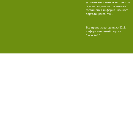
дополнениях возможно только в
случае получения письменного
соглашения информационного
портала "perec.info ".
Все права защищены. © 2015,
информационный портал
"perec.info".