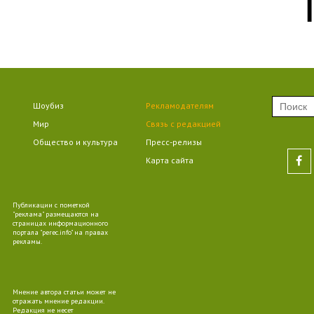
09
09
Шоубиз
Рекламодателям
Мир
Связь с редакцией
Общество и культура
Пресс-релизы
Карта сайта
10
Публикации с пометкой
"реклама" размещаются на
страницах информационного
портала "perec.info" на правах
рекламы.
09
Мнение автора статьи может не
отражать мнение редакции.
Редакция не несет