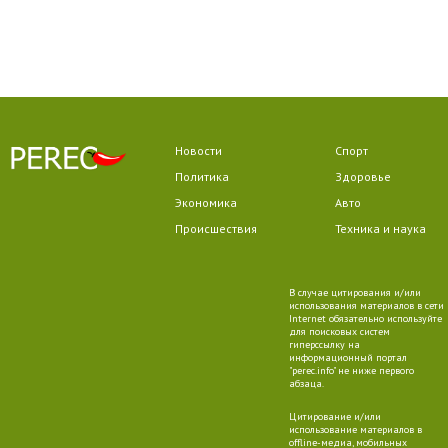
Новости
Спорт
Политика
Здоровье
Экономика
Авто
Происшествия
Техника и наука
В случае цитирования и/или
использования материалов в сети
Internet обязательно используйте
для поисковых систем
гиперссылку на
информационный портал
"perec.info" не ниже первого
абзаца.
Цитирование и/или
использование материалов в
offline-медиа, мобильных