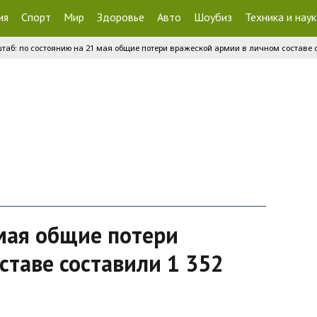
ия
Спорт
Мир
Здоровье
Авто
Шоубиз
Техника и наук
таб: по состоянию на 21 мая общие потери вражеской армии в личном составе с
 мая общие потери
ставе составили 1 352