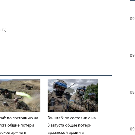
09
т.;
;
09
08
таб: по состоянию на
Генштаб: по состоянию на
густа общие потери
3 августа общие потери
09
еской армии в
вражеской армии в