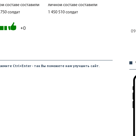
ом составе составили
личном составе составили
 750 солдат
1 450 510 солдат
+0
09
жмите Ctrl+Enter - так Вы поможете нам улучшить сайт.
09
09