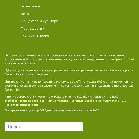
Экономика
Авто
Общество и культура
Происшествия
Техника и наука
В случае цитирования и/или использования материалов в сети Internet обязательно
используйте для поисковых систем гиперссылку на информационный портал "perec.info" не
ниже первого абзаца.
Публикации с пометкой "реклама" размещаются на страницах информационного портала
"perec.info" на правах рекламы.
Цитирование и/или использование материалов в offline-медиа, мобильных дополнениях
возможно только в случае получения письменного соглашения информационного портала
"perec.info ".
Мнение автора статьи может не отражать мнение редакции. Редакция не несет
ответственности за обоснованность и толкования мысли автора, а сайт является лишь
носителем информации.
Все права защищены. © 2015, информационный портал "perec.info".