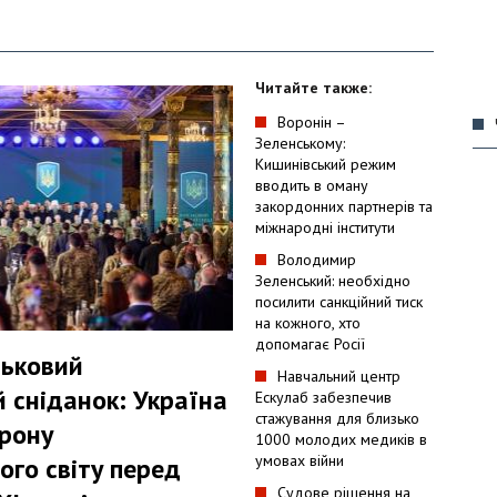
Читайте также:
Воронін –
Зеленському:
Кишинівський режим
вводить в оману
закордонних партнерів та
міжнародні інститути
Володимир
Зеленський: необхідно
посилити санкційний тиск
на кожного, хто
допомагає Росії
ськовий
Навчальний центр
 сніданок: Україна
Ескулаб забезпечив
стажування для близько
рону
1000 молодих медиків в
умовах війни
ого світу перед
Судове рішення на