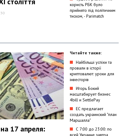
ХІ століття
користь РБК було
прийнято під політичним
:30
тиском, - Parimatch
Читайте также:
Найбільші успіхи та
провали в історії
криптовалют: уроки для
інвесторів
Игорь Бокий
масштабирует бизнес
4bill и SettlePay
ЕС предлагает
создать украинский "план
Маршалла"
 на 17 апреля:
С 7:00 до 23:00: по
всей Украине завтра