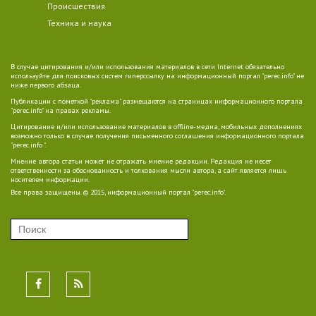
Происшествия
Техника и наука
В случае цитирования и/или использования материалов в сети Internet обязательно
используйте для поисковых систем гиперссылку на информационный портал "perec.info" не
ниже первого абзаца.
Публикации с пометкой "реклама" размещаются на страницах информационного портала
"perec.info" на правах рекламы.
Цитирование и/или использование материалов в offline-медиа, мобильных дополнениях
возможно только в случае получения письменного соглашения информационного портала
"perec.info ".
Мнение автора статьи может не отражать мнение редакции. Редакция не несет
ответственности за обоснованность и толкования мысли автора, а сайт является лишь
носителем информации.
Все права защищены. © 2015, информационный портал "perec.info".