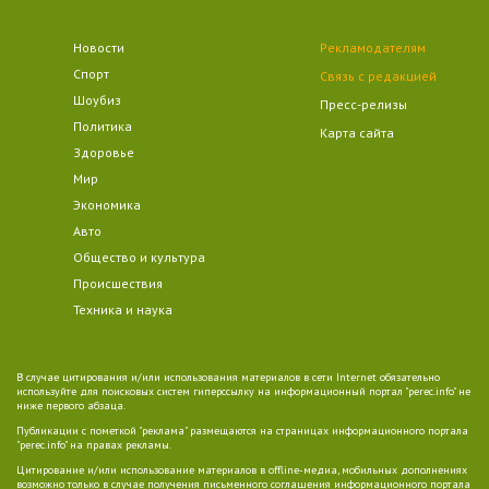
Новости
Рекламодателям
Спорт
Связь с редакцией
Шоубиз
Пресс-релизы
Политика
Карта сайта
Здоровье
Мир
Экономика
Авто
Общество и культура
Происшествия
Техника и наука
В случае цитирования и/или использования материалов в сети Internet обязательно
используйте для поисковых систем гиперссылку на информационный портал "perec.info" не
ниже первого абзаца.
Публикации с пометкой "реклама" размещаются на страницах информационного портала
"perec.info" на правах рекламы.
Цитирование и/или использование материалов в offline-медиа, мобильных дополнениях
возможно только в случае получения письменного соглашения информационного портала