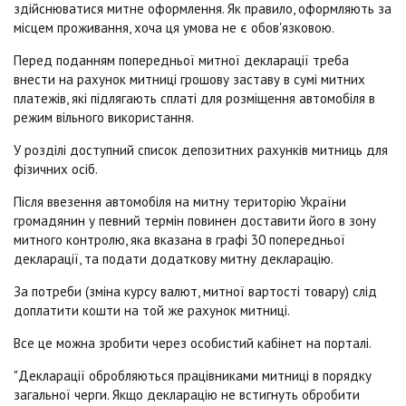
здійснюватися митне оформлення. Як правило, оформляють за
місцем проживання, хоча ця умова не є обов'язковою.
Перед поданням попередньої митної декларації треба
внести на рахунок митниці грошову заставу в сумі митних
платежів, які підлягають сплаті для розміщення автомобіля в
режим вільного використання.
У розділі доступний список депозитних рахунків митниць для
фізичних осіб.
Після ввезення автомобіля на митну територію України
громадянин у певний термін повинен доставити його в зону
митного контролю, яка вказана в графі 30 попередньої
декларації, та подати додаткову митну декларацію.
За потреби (зміна курсу валют, митної вартості товару) слід
доплатити кошти на той же рахунок митниці.
Все це можна зробити через особистий кабінет на порталі.
"Декларації обробляються працівниками митниці в порядку
загальної черги. Якщо декларацію не встигнуть обробити