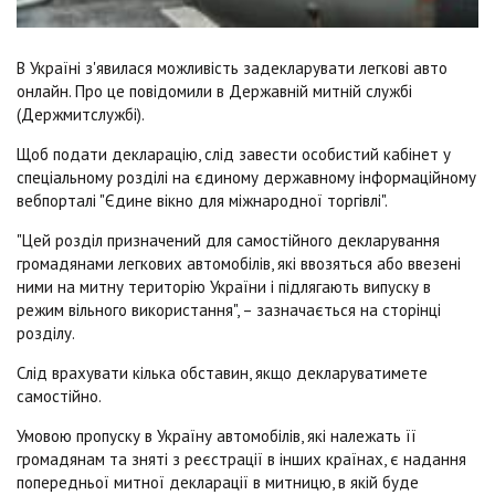
В Україні з'явилася можливість задекларувати легкові авто
онлайн. Про це повідомили в Державній митній службі
(Держмитслужбі).
Щоб подати декларацію, слід завести особистий кабінет у
спеціальному розділі на єдиному державному інформаційному
вебпорталі "Єдине вікно для міжнародної торгівлі".
"Цей розділ призначений для самостійного декларування
громадянами легкових автомобілів, які ввозяться або ввезені
ними на митну територію України і підлягають випуску в
режим вільного використання", – зазначається на сторінці
розділу.
Слід врахувати кілька обставин, якщо декларуватимете
самостійно.
Умовою пропуску в Україну автомобілів, які належать її
громадянам та зняті з реєстрації в інших країнах, є надання
попередньої митної декларації в митницю, в якій буде