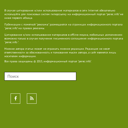
В случае цитирования и/или использования материалов в сети Internet обязательно
используйте для поисковых систем гиперссылку на информационный портал "perec.info" не
ниже первого абзаца.
Публикации с пометкой "реклама" размещаются на страницах информационного портала
"perec.info" на правах рекламы.
Цитирование и/или использование материалов в offline-медиа, мобильных дополнениях
возможно только в случае получения письменного соглашения информационного портала
"perec.info ".
Мнение автора статьи может не отражать мнение редакции. Редакция не несет
ответственности за обоснованность и толкования мысли автора, а сайт является лишь
носителем информации.
Все права защищены. © 2015, информационный портал "perec.info".