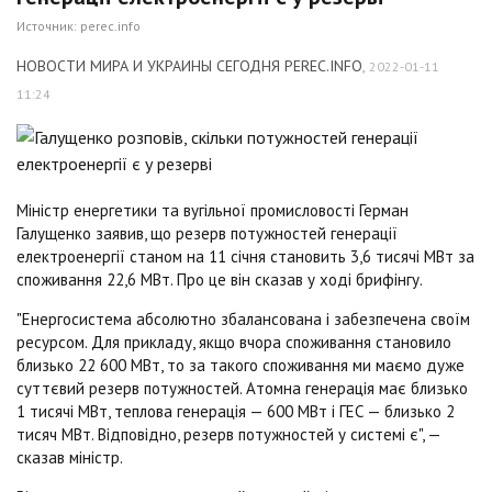
Источник:
perec.info
НОВОСТИ МИРА И УКРАИНЫ СЕГОДНЯ PEREC.INFO
,
2022-01-11
11:24
Міністр енергетики та вугільної промисловості Герман
Галущенко заявив, що резерв потужностей генерації
електроенергії станом на 11 січня становить 3,6 тисячі МВт за
споживання 22,6 МВт. Про це він сказав у ході брифінгу.
"Енергосистема абсолютно збалансована і забезпечена своїм
ресурсом. Для прикладу, якщо вчора споживання становило
близько 22 600 МВт, то за такого споживання ми маємо дуже
суттєвий резерв потужностей. Атомна генерація має близько
1 тисячі МВт, теплова генерація — 600 МВт і ГЕС — близько 2
тисяч МВт. Відповідно, резерв потужностей у системі є", —
сказав міністр.