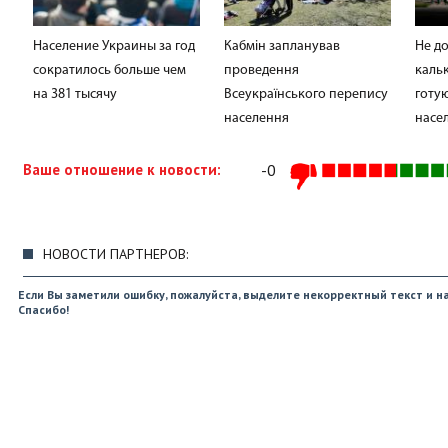
Население Украины за год
Кабмін запланував
Не д
сократилось больше чем
проведення
кальк
на 381 тысячу
Всеукраїнського перепису
готу
населення
насе
Ваше отношение к новости:
-0
НОВОСТИ ПАРТНЕРОВ:
Если Вы заметили ошибку, пожалуйста, выделите некорректный текст и на
Спасибо!