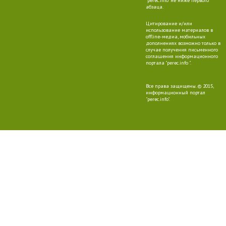
"perec.info" не ниже первого
абзаца.
Цитирование и/или
использование материалов в
offline-медиа, мобильных
дополнениях возможно только в
случае получения письменного
соглашения информационного
портала "perec.info ".
Все права защищены. © 2015,
информационный портал
"perec.info".