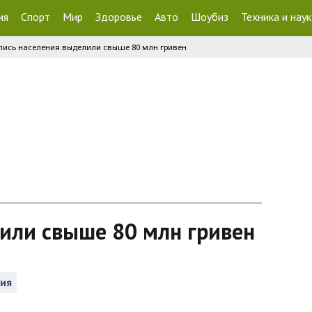
ия
Спорт
Мир
Здоровье
Авто
Шоубиз
Техника и наук
пись населения выделили свыше 80 млн гривен
или свыше 80 млн гривен
ния