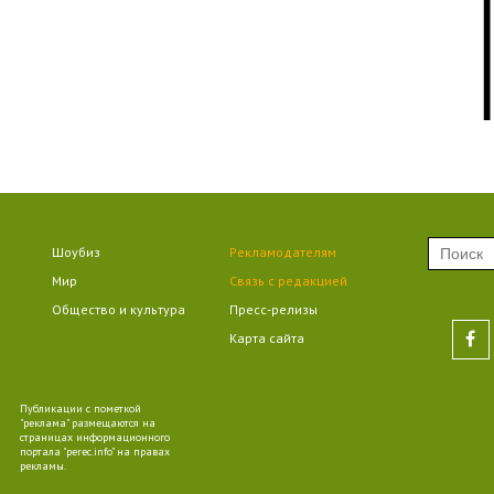
09
09
Шоубиз
Рекламодателям
Мир
Связь с редакцией
10
Общество и культура
Пресс-релизы
Карта сайта
Публикации с пометкой
"реклама" размещаются на
09
страницах информационного
портала "perec.info" на правах
рекламы.