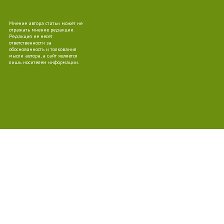
Мнение автора статьи может не
10
отражать мнение редакции.
Редакция не несет
ответственности за
обоснованность и толкования
мысли автора, а сайт является
лишь носителем информации.
10
09
08