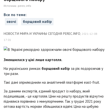
Источник:
perec.info
Все по теме:
овочі
борщовий набір
НОВОСТИ МИРА И УКРАИНЫ СЕГОДНЯ PEREC.INFO
,
2021-12-08
17:01
Зменшилася у ціні лише картопля.
На українських ринках
борщовий набір
за рік подорожчав у
три рази.
Такі дані оприлюднили на аналітичній платформі east-fruit.
За даними експертів, єдиний продукт із набору, який
подешевшав, - це картопля. Ціни на решту продуктів відчутно
піднялися порівняно з минулорічними. Так у грудні 2021 року
оптова вартість моркви збільшилася вдвічі. Ціна на цибулю