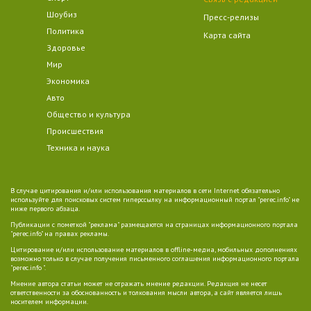
Шоубиз
Пресс-релизы
Политика
Карта сайта
Здоровье
Мир
Экономика
Авто
Общество и культура
Происшествия
Техника и наука
В случае цитирования и/или использования материалов в сети Internet обязательно
используйте для поисковых систем гиперссылку на информационный портал "perec.info" не
ниже первого абзаца.
Публикации с пометкой "реклама" размещаются на страницах информационного портала
"perec.info" на правах рекламы.
Цитирование и/или использование материалов в offline-медиа, мобильных дополнениях
возможно только в случае получения письменного соглашения информационного портала
"perec.info ".
Мнение автора статьи может не отражать мнение редакции. Редакция не несет
ответственности за обоснованность и толкования мысли автора, а сайт является лишь
носителем информации.