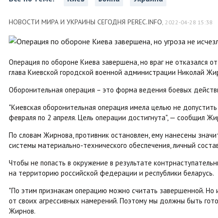
НОВОСТИ МИРА И УКРАИНЫ СЕГОДНЯ PEREC.INFO
,
2022-04-28 15:38
Операция по обороне Киева завершена, но враг не отказался о
глава Киевской городской военной администрации Николай Жи
Оборонительная операция – это форма ведения боевых дейст
"Киевская оборонительная операция имела целью не допустить 
февраля по 2 апреля. Цель операции достигнута", — сообщил Жи
По словам Жирнова, противник остановлен, ему нанесены значи
системы материально-технического обеспечения, личный соста
Чтобы не попасть в окружение в результате контрнаступательн
на территорию российской федерации и республики беларусь.
"По этим признакам операцию можно считать завершенной. Но и
от своих агрессивных намерений. Поэтому мы должны быть гот
Жирнов.