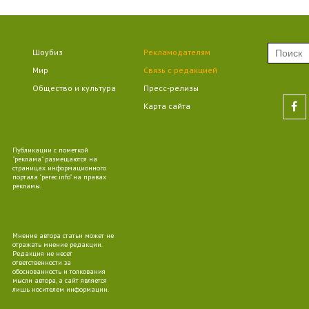
09
Шоубиз
Рекламодателям
Мир
Связь с редакцией
Общество и культура
Пресс-релизы
09
Карта сайта
Публикации с пометкой
"реклама" размещаются на
страницах информационного
портала "perec.info" на правах
09
рекламы.
Мнение автора статьи может не
отражать мнение редакции.
Редакция не несет
ответственности за
10
обоснованность и толкования
мысли автора, а сайт является
лишь носителем информации.