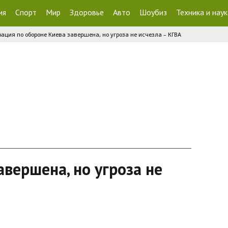
ия
Спорт
Мир
Здоровье
Авто
Шоубиз
Техника и наук
ация по обороне Киева завершена, но угроза не исчезла – КГВА
вершена, но угроза не