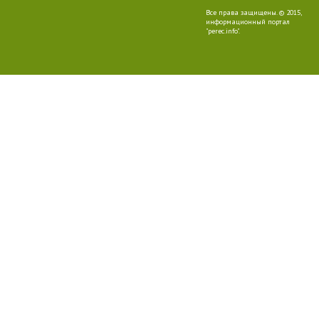
Все права защищены. © 2015,
информационный портал
"perec.info".