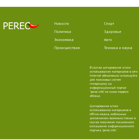
Новости
Спорт
Политика
Здоровье
Экономика
Авто
Происшествия
Техника и наука
В случае цитирования и/или
использования материалов в сети
Internet обязательно используйте
для поисковых систем
гиперссылку на
информационный портал
"perec.info" не ниже первого
абзаца.
Цитирование и/или
использование материалов в
offline-медиа, мобильных
дополнениях возможно только в
случае получения письменного
соглашения информационного
портала "perec.info ".