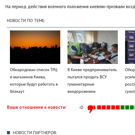
На период действия военного положения киевлян призвали воз
НОВОСТИ ПО ТЕМЕ:
Обнародован список ТРЦ
В Киеве предприниматель
Обор
и магазинов Киева,
пытался продать ВСУ
усил
которые будут работать в
гуманитарные
росс
блэкаут
внедорожники
сухо
Ваше отношение к новости:
-0
НОВОСТИ ПАРТНЕРОВ: