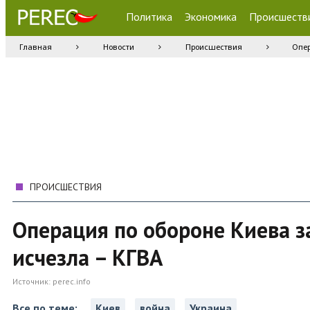
Политика
Экономика
Происшеств
Главная
Новости
Происшествия
Опер
ПРОИСШЕСТВИЯ
Операция по обороне Киева за
исчезла – КГВА
Источник:
perec.info
Все по теме:
Киев
война
Украина