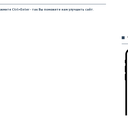
жмите Ctrl+Enter - так Вы поможете нам улучшить сайт.
09
09
09