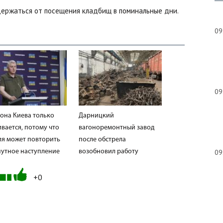
держаться от посещения кладбищ в поминальные дни.
09
09
она Киева только
Дарницкий
ивается, потому что
вагоноремонтный завод
ия может повторить
после обстрела
09
путное наступление
возобновил работу
+0
08