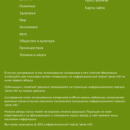
Пресс-релизы
Политика
Карта сайта
Здоровье
Мир
Экономика
Авто
Общество и культура
Происшествия
Техника и наука
В случае цитирования и/или использования материалов в сети Internet обязательно
используйте для поисковых систем гиперссылку на информационный портал "perec.info" не
ниже первого абзаца.
Публикации с пометкой "реклама" размещаются на страницах информационного портала
"perec.info" на правах рекламы.
Цитирование и/или использование материалов в offline-медиа, мобильных дополнениях
возможно только в случае получения письменного соглашения информационного портала
"perec.info ".
Мнение автора статьи может не отражать мнение редакции. Редакция не несет
ответственности за обоснованность и толкования мысли автора, а сайт является лишь
носителем информации.
Все права защищены. © 2015, информационный портал "perec.info".