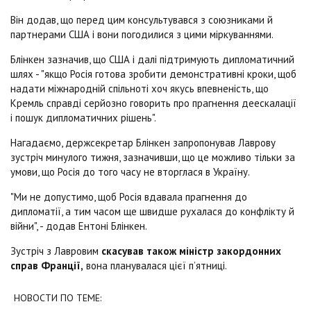
Він додав, що перед цим консультувався з союзниками й
партнерами США і вони погодилися з цими міркуваннями.
Блінкен зазначив, що США і далі підтримують дипломатичний
шлях - "якщо Росія готова зробити демонстративні кроки, щоб
надати міжнародній спільноті хоч якусь впевненість, що
Кремль справді серйозно говорить про прагнення деескалації
і пошук дипломатичних рішень".
Нагадаємо, держсекретар Блінкен запропонував Лаврову
зустріч минулого тижня, зазначивши, що це можливо тільки за
умови, що Росія до того часу не вторглася в Україну.
"Ми не допустимо, щоб Росія вдавала прагнення до
дипломатії, а тим часом ще швидше рухалася до конфлікту й
війни", - додав Ентоні Блінкен.
Зустріч з Лавровим
скасував також міністр закордонних
справ Франції,
вона планувалася цієї п’ятниці.
НОВОСТИ ПО ТЕМЕ: