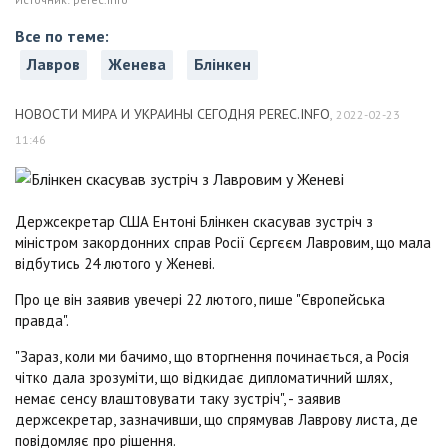
Все по теме:
Лавров
Женева
Блінкен
НОВОСТИ МИРА И УКРАИНЫ СЕГОДНЯ PEREC.INFO
,
2022-02-23
11:46
Держсекретар США Ентоні Блінкен скасував зустріч з
міністром закордонних справ Росії Сєргєєм Лавровим, що мала
відбутись 24 лютого у Женеві.
Про це він заявив увечері 22 лютого, пише "Європейська
правда".
"Зараз, коли ми бачимо, що вторгнення починається, а Росія
чітко дала зрозуміти, що відкидає дипломатичний шлях,
немає сенсу влаштовувати таку зустріч", - заявив
держсекретар, зазначивши, що спрямував Лаврову листа, де
повідомляє про рішення.