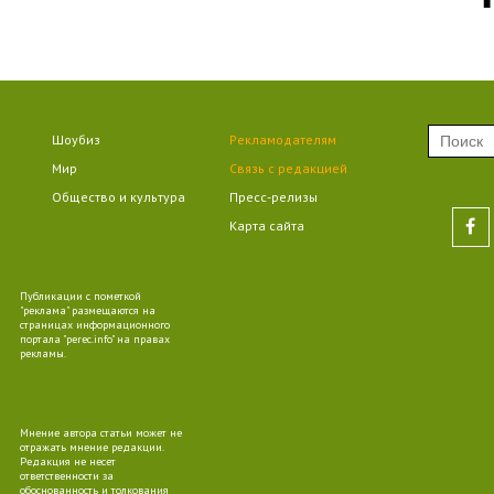
09
Шоубиз
Рекламодателям
09
Мир
Связь с редакцией
Общество и культура
Пресс-релизы
Карта сайта
10
Публикации с пометкой
"реклама" размещаются на
страницах информационного
портала "perec.info" на правах
рекламы.
09
Мнение автора статьи может не
отражать мнение редакции.
Редакция не несет
ответственности за
обоснованность и толкования