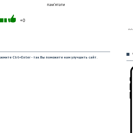
пам'ятати
+0
09
жмите Ctrl+Enter - так Вы поможете нам улучшить сайт.
09
09