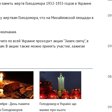
 память жертв Голодомора 1932-1933 годов в Украине.
09
ку жертвам Голодомора, что на Михайловской площади в
 молчания.
его по всей Украине проходит акция "Зажги свечу", в
м. В акции также можно принять участие, зажигая
09
08
ября - День памяти
Голодомор в Україні: що
09
в Голодоморов
маємо про нього