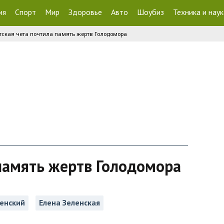
ия
Спорт
Мир
Здоровье
Авто
Шоубиз
Техника и наук
тская чета почтила память жертв Голодомора
память жертв Голодомора
енский
Елена Зеленская