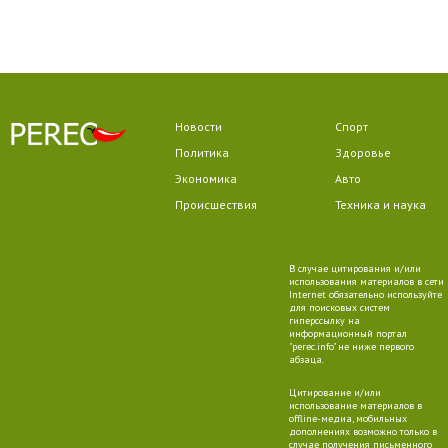
Новости
Спорт
Политика
Здоровье
Экономика
Авто
Происшествия
Техника и наука
В случае цитирования и/или
использования материалов в сети
Internet обязательно используйте
для поисковых систем
гиперссылку на
информационный портал
"perec.info" не ниже первого
абзаца.
Цитирование и/или
использование материалов в
offline-медиа, мобильных
дополнениях возможно только в
случае получения письменного