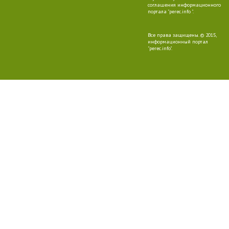
соглашения информационного
портала "perec.info ".
Все права защищены. © 2015,
информационный портал
"perec.info".