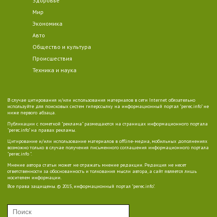
Здоровье
Мир
Экономика
Авто
Общество и культура
Происшествия
Техника и наука
В случае цитирования и/или использования материалов в сети Internet обязательно
используйте для поисковых систем гиперссылку на информационный портал "perec.info" не
ниже первого абзаца.
Публикации с пометкой "реклама" размещаются на страницах информационного портала
"perec.info" на правах рекламы.
Цитирование и/или использование материалов в offline-медиа, мобильных дополнениях
возможно только в случае получения письменного соглашения информационного портала
"perec.info ".
Мнение автора статьи может не отражать мнение редакции. Редакция не несет
ответственности за обоснованность и толкования мысли автора, а сайт является лишь
носителем информации.
Все права защищены. © 2015, информационный портал "perec.info".