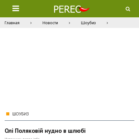
Главная
Новости
Шоубиз
ШОУБИЗ
Олі Поляковій нудно в шлюбі
Источник:
perec.info