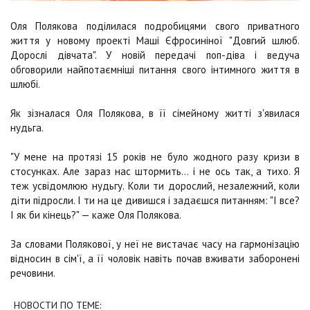
Оля Полякова поділилася подробицями свого приватного
життя у новому проекті Маші Єфросиніної "Довгий шлюб.
Дорослі дівчата". У новій передачі поп-діва і ведуча
обговорили найпотаємніші питання свого інтимного життя в
шлюбі.
Як зізналася Оля Полякова, в її сімейному житті з'явилася
нудьга.
"У мене на протязі 15 років не було жодного разу кризи в
стосунках. Але зараз нас штормить... і не ось так, а тихо. Я
теж усвідомлюю нудьгу. Коли ти дорослий, незалежний, коли
діти підросли. І ти на це дивишся і задаєшся питанням: "І все?
І як би кінець?" — каже Оля Полякова.
За словами Полякової, у неї не вистачає часу на гармонізацію
відносин в сім'ї, а її чоловік навіть почав вживати заборонені
речовини.
НОВОСТИ ПО ТЕМЕ: