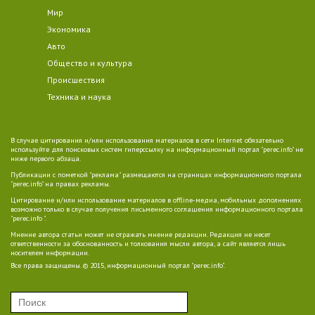
Мир
Экономика
Авто
Общество и культура
Происшествия
Техника и наука
В случае цитирования и/или использования материалов в сети Internet обязательно
используйте для поисковых систем гиперссылку на информационный портал "perec.info" не
ниже первого абзаца.
Публикации с пометкой "реклама" размещаются на страницах информационного портала
"perec.info" на правах рекламы.
Цитирование и/или использование материалов в offline-медиа, мобильных дополнениях
возможно только в случае получения письменного соглашения информационного портала
"perec.info ".
Мнение автора статьи может не отражать мнение редакции. Редакция не несет
ответственности за обоснованность и толкования мысли автора, а сайт является лишь
носителем информации.
Все права защищены. © 2015, информационный портал "perec.info".