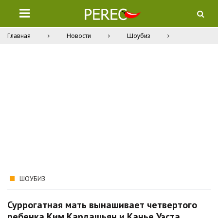
Главная
Новости
Шоубиз
ШОУБИЗ
Суррогатная мать вынашивает четвертого
ребенка Ким Кардашьян и Канье Уэста