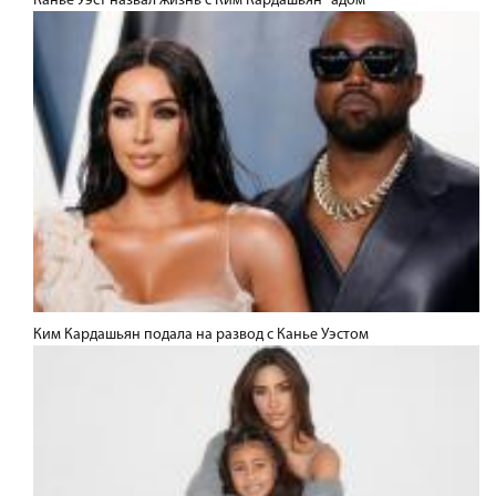
Канье Уэст назвал жизнь с Ким Кардашьян "адом"
Ким Кардашьян подала на развод с Канье Уэстом