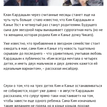
Клан Кардашьян через считанные месяцы станет еще на
чуть-чуть больше: стало известно, что Ким Кардашьян и
Канье Уэст в четвертый раз станут родителями. Будущего
сына для звездной пары вынашивает суррогатная мать (но не
та женщина, которая родила Ким и Канье дочку Чикаго).
Уже известно, что прибавления в звездном семействе стоит
ожидать в мае, сами Ким и Канье эту новость тщательно
скрывали до последнего – что удивительно, учитывая любовь
Кардашьян к публичности. «Ким всегда мечтала о четырех
детях, и иметь двух мальчиков и двух девочек кажется ей
идеальным вариантом», – рассказал инсайдер.
Слухи о том, что на трех детях Ким и Канье останавливаться
не собираются, ходят уже давно – в августе Кардашьян
рассказала, что супруг прямо-таки «настаивает» на том,
чтобы завести еще одного ребенка. Сама Ким изначально
таким желанием не горела, но в конце концов, похоже,