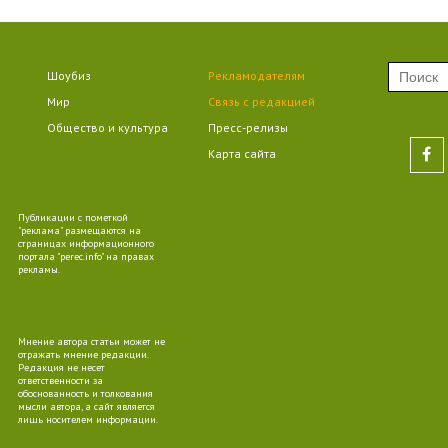
09
Шоубиз
Рекламодателям
Мир
Связь с редакцией
Общество и культура
Пресс-релизы
09
Карта сайта
Публикации с пометкой
"реклама" размещаются на
страницах информационного
портала "perec.info" на правах
09
рекламы.
Мнение автора статьи может не
отражать мнение редакции.
Редакция не несет
ответственности за
10
обоснованность и толкования
мысли автора, а сайт является
лишь носителем информации.