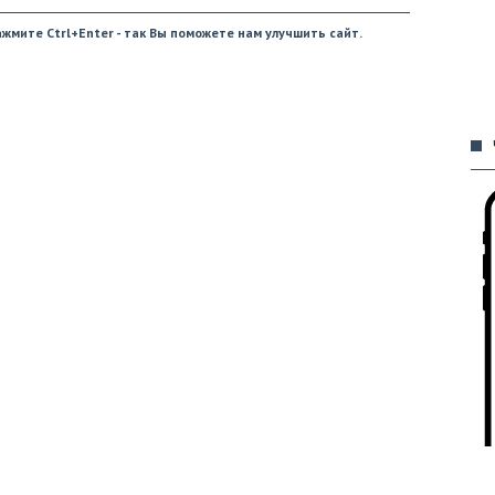
жмите Ctrl+Enter - так Вы поможете нам улучшить сайт.
09
09
09