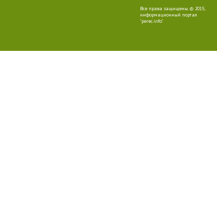
Все права защищены. © 2015,
информационный портал
"perec.info".