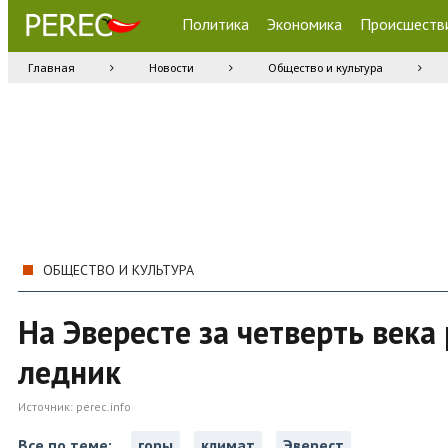
Политика
Экономика
Происшеств
Главная
Новости
Общество и культура
ОБЩЕСТВО И КУЛЬТУРА
На Эвересте за четверть века
ледник
Источник:
perec.info
Все по теме:
горы
климат
Эверест