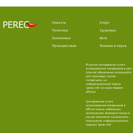
Новости
Спорт
Политика
Здоровье
Экономика
Авто
Происшествия
Техника и наука
В случае цитирования и/или
использования материалов в сети
Internet обязательно используйте
для поисковых систем
гиперссылку на
информационный портал
"perec.info" не ниже первого
абзаца.
Цитирование и/или
использование материалов в
offline-медиа, мобильных
дополнениях возможно только в
случае получения письменного
соглашения информационного
портала "perec.info ".