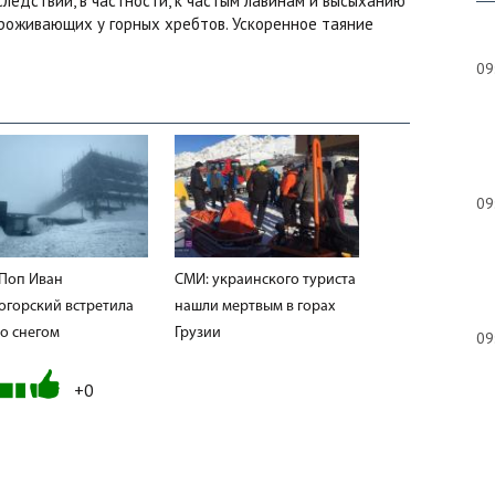
ледствий, в частности, к частым лавинам и высыханию
 проживающих у горных хребтов. Ускоренное таяние
09
09
 Поп Иван
СМИ: украинского туриста
огорский встретила
нашли мертвым в горах
со снегом
Грузии
09
+0
08