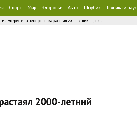
ия
Спорт
Мир
Здоровье
Авто
Шоубиз
Техника и наук
На Эвересте за четверть века растаял 2000-летний ледник
 растаял 2000-летний