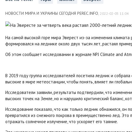
НОВОСТИ МИРА И УКРАИНЫ СЕГОДНЯ PEREC.INFO
,
2022-02-05 11:04
На самой высокой горе мира Эверест из-за изменения климата 
формировался на леднике около двух тысяч лет, растаял примерн
Об этом сообщает исследовании в журнале NPJ Climate and Atmo
В 2019 году группа исследователей посетила ледник и собрала 
высокие в мире метеостанции, чтобы понять, влияет ли глобал
Исследователи заявили, результаты подтвердили, что изменени
высоких точек на Земле, но и нарушило критический баланс, к
Исследование показало, что как только ледник обнажился, он по
превратился из снежного покрова в преимущественно лед. Это
отражать солнечное излучение, что ускоряет его таяние.