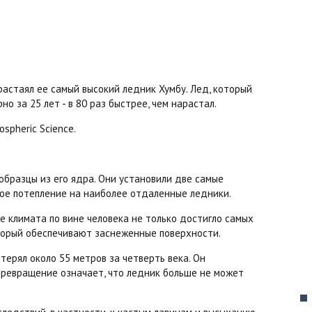
растаял ее самый высокий ледник Хумбу. Лед, который
о за 25 лет - в 80 раз быстрее, чем нарастал.
spheric Science.
образцы из его ядра. Они установили две самые
ьное потепление на наиболее отдаленные ледники.
е климата по вине человека не только достигло самых
оторый обеспечивают заснеженные поверхности.
терял около 55 метров за четверть века. Он
 превращение означает, что ледник больше не может