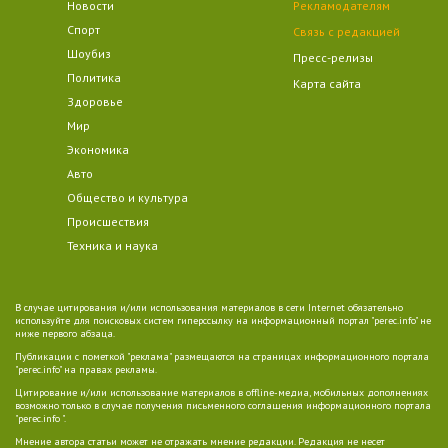
Новости
Рекламодателям
Спорт
Связь с редакцией
Шоубиз
Пресс-релизы
Политика
Карта сайта
Здоровье
Мир
Экономика
Авто
Общество и культура
Происшествия
Техника и наука
В случае цитирования и/или использования материалов в сети Internet обязательно
используйте для поисковых систем гиперссылку на информационный портал "perec.info" не
ниже первого абзаца.
Публикации с пометкой "реклама" размещаются на страницах информационного портала
"perec.info" на правах рекламы.
Цитирование и/или использование материалов в offline-медиа, мобильных дополнениях
возможно только в случае получения письменного соглашения информационного портала
"perec.info ".
Мнение автора статьи может не отражать мнение редакции. Редакция не несет