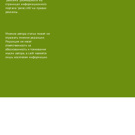
"реклама" размещаются на
страницах информационного
портала "perec.info" на правах
рекламы.
09
Мнение автора статьи может не
отражать мнение редакции.
Редакция не несет
ответственности за
обоснованность и толкования
мысли автора, а сайт является
10
лишь носителем информации.
10
09