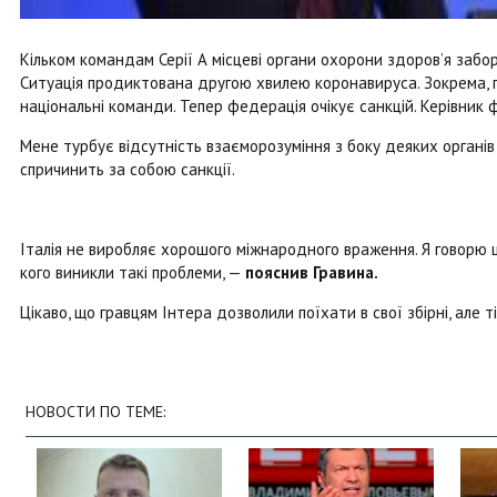
Кільком командам Серії А місцеві органи охорони здоров’я забо
Ситуація продиктована другою хвилею коронавируса. Зокрема, гр
національні команди. Тепер федерація очікує санкцій. Керівник 
Мене турбує відсутність взаєморозуміння з боку деяких органі
спричинить за собою санкції.
Італія не виробляє хорошого міжнародного враження. Я говорю це
кого виникли такі проблеми, —
пояснив Гравина.
Цікаво, що гравцям Інтера дозволили поїхати в свої збірні, але т
НОВОСТИ ПО ТЕМЕ: