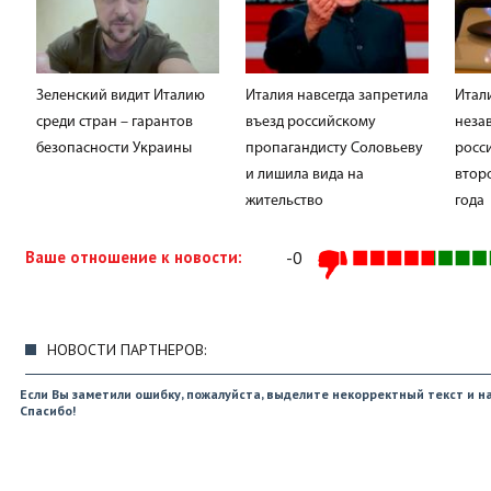
Зеленский видит Италию
Италия навсегда запретила
Итал
среди стран – гарантов
въезд российскому
неза
безопасности Украины
пропагандисту Соловьеву
росси
и лишила вида на
втор
жительство
года
Ваше отношение к новости:
-0
НОВОСТИ ПАРТНЕРОВ:
Если Вы заметили ошибку, пожалуйста, выделите некорректный текст и на
Спасибо!