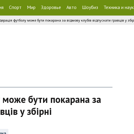
ия
Спорт
Мир
Здоровье
Авто
Шоубиз
Техника и наук
дерація футболу може бути покарана за відмову клубів відпускати гравців у збір
у може бути покарана за
вців у збірні
ина