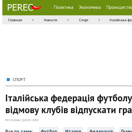
Политика
Экономика
Происшеств
Главная
Новости
Спорт
Італійська фе
СПОРТ
Італійська федерація футбол
відмову клубів відпускати гра
Источник:
perec.info
Все по теме:
футбол
Италия
федерація
Грав