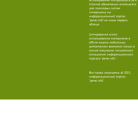
использования материалов в сети
Internet обязательно используйте
для поисковых систем
гиперссылку на
информационный портал
"perec.info" не ниже первого
абзаца.
Цитирование и/или
использование материалов в
offline-медиа, мобильных
дополнениях возможно только в
случае получения письменного
соглашения информационного
портала "perec.info ".
Все права защищены. © 2015,
информационный портал
"perec.info".