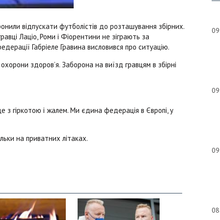
ронили відпускати футболістів до розташування збірних.
09
авці Лаціо, Роми і Фіорентини не зіграють за
федерації Габріеле Гравина висловився про ситуацію.
в
охорони здоров’я. Заборона на виїзд гравцям в збірні
09
 з гіркотою і жалем. Ми єдина федерація в Європі, у
ільки на приватних літаках.
09
08