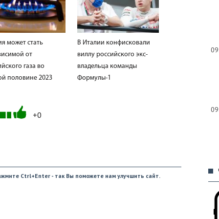
ия может стать
В Италии конфисковали
09
висимой от
виллу российского экс-
йского газа во
владельца команды
ой половине 2023
Формулы-1
09
+0
09
жмите Ctrl+Enter - так Вы поможете нам улучшить сайт.