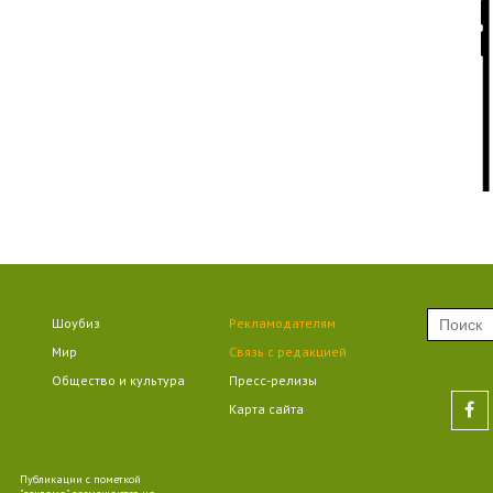
09
09
09
Шоубиз
Рекламодателям
Мир
Связь с редакцией
Общество и культура
Пресс-релизы
Карта сайта
10
Публикации с пометкой