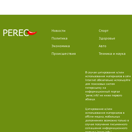
Новости
Спорт
Политика
Здоровье
Экономика
Авто
Происшествия
Техника и наука
В случае цитирования и/или
использования материалов в сети
Internet обязательно используйте
для поисковых систем
гиперссылку на
информационный портал
"perec.info" не ниже первого
абзаца.
Цитирование и/или
использование материалов в
offline-медиа, мобильных
дополнениях возможно только в
случае получения письменного
соглашения информационного
портала "perec.info ".