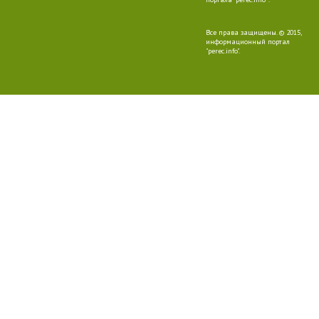
Все права защищены. © 2015,
информационный портал
"perec.info".