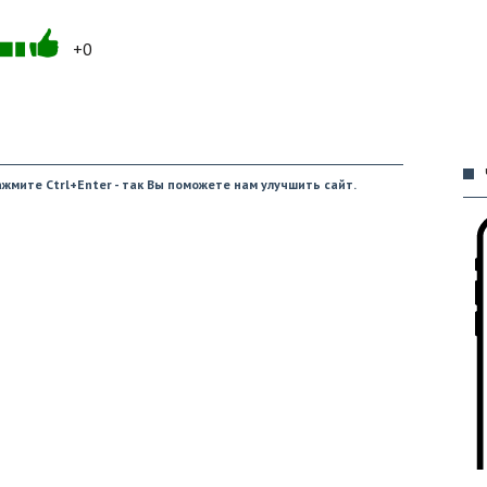
+0
09
жмите Ctrl+Enter - так Вы поможете нам улучшить сайт.
09
09