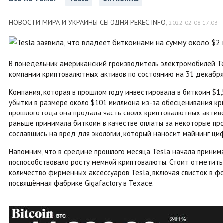
НОВОСТИ МИРА И УКРАИНЫ СЕГОДНЯ PEREC.INFO
,
2022-02-08 17:03
В понедельник американский производитель электромобилей T
компании криптовалютных активов по состоянию на 31 декабря 
Компания, которая в прошлом году инвестировала в биткоин $1,5
убытки в размере около $101 миллиона из-за обесценивания кр
прошлого года она продала часть своих криптовалютных активов
раньше принимала биткоин в качестве оплаты за некоторые про
сославшись на вред для экологии, который наносит майнинг ци
Напомним, что в средине прошлого месяца Tesla начала принима
поспособствовало росту мемной криптовалюты. Стоит отметить,
количество фирменных аксессуаров Tesla, включая свисток в фо
посвящённая фабрике Gigafactory в Техасе.