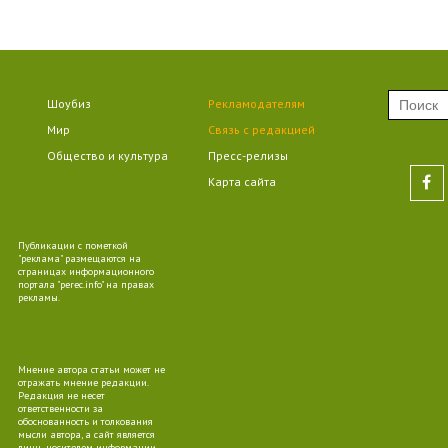
09
Шоубиз
Рекламодателям
Мир
Связь с редакцией
09
Общество и культура
Пресс-релизы
Карта сайта
Публикации с пометкой
"реклама" размещаются на
10
страницах информационного
портала "perec.info" на правах
рекламы.
Мнение автора статьи может не
отражать мнение редакции.
09
Редакция не несет
ответственности за
обоснованность и толкования
мысли автора, а сайт является
лишь носителем информации.