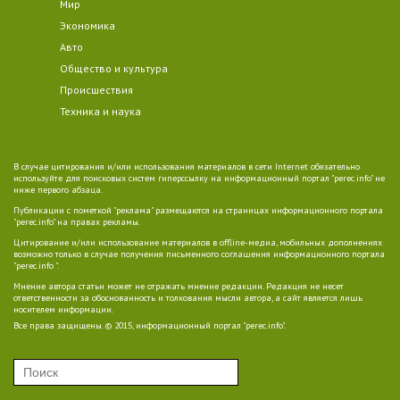
Мир
Экономика
Авто
Общество и культура
Происшествия
Техника и наука
В случае цитирования и/или использования материалов в сети Internet обязательно
используйте для поисковых систем гиперссылку на информационный портал "perec.info" не
ниже первого абзаца.
Публикации с пометкой "реклама" размещаются на страницах информационного портала
"perec.info" на правах рекламы.
Цитирование и/или использование материалов в offline-медиа, мобильных дополнениях
возможно только в случае получения письменного соглашения информационного портала
"perec.info ".
Мнение автора статьи может не отражать мнение редакции. Редакция не несет
ответственности за обоснованность и толкования мысли автора, а сайт является лишь
носителем информации.
Все права защищены. © 2015, информационный портал "perec.info".