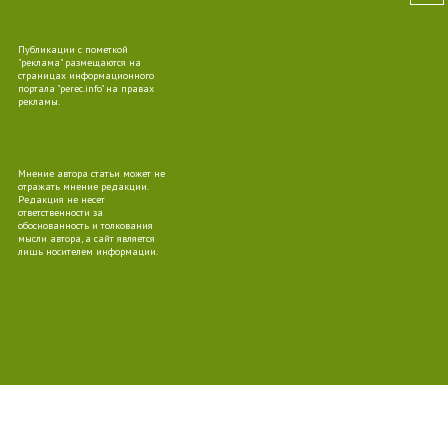
Публикации с пометкой
10
"реклама" размещаются на
страницах информационного
портала "perec.info" на правах
рекламы.
Мнение автора статьи может не
09
отражать мнение редакции.
Редакция не несет
ответственности за
обоснованность и толкования
мысли автора, а сайт является
лишь носителем информации.
10
10