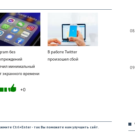
08
gram без
В работе Twitter
упреждений
произошел сбой
ичил минимальный
09
т экранного времени
+0
09
жмите Ctrl+Enter - так Вы поможете нам улучшить сайт.