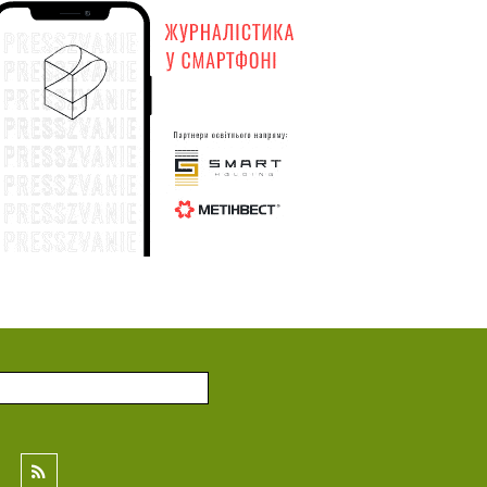
Генштаб: по состоянию на 1 августа
:58
общие потери вражеской армии в
личном составе составили 1 447 620
солдат
31 июля
Генштаб: по состоянию на 31 июля
:31
общие потери вражеской армии в
личном составе составили 1 446 150
солдат
30 июля
Генштаб: по состоянию на 30 июля
:29
общие потери вражеской армии в
личном составе составили 1 444 810
солдат
29 июля
Генштаб: по состоянию на 29 июля
:56
общие потери вражеской армии в
личном составе составили 1 443 450
солдат