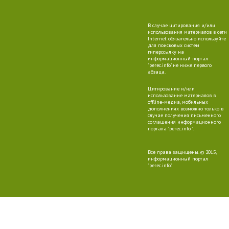
В случае цитирования и/или
использования материалов в сети
Internet обязательно используйте
для поисковых систем
гиперссылку на
информационный портал
"perec.info" не ниже первого
абзаца.
Цитирование и/или
использование материалов в
offline-медиа, мобильных
дополнениях возможно только в
случае получения письменного
соглашения информационного
портала "perec.info ".
Все права защищены. © 2015,
информационный портал
"perec.info".