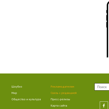
09
09
09
Шоубиз
Рекламодателям
Мир
Связь с редакцией
09
Общество и культура
Пресс-релизы
Карта сайта