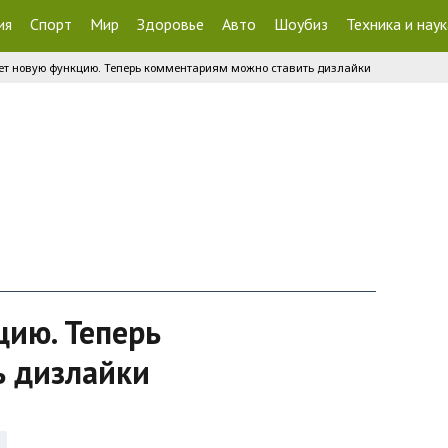
ия
Спорт
Мир
Здоровье
Авто
Шоубиз
Техника и наук
рует новую функцию. Теперь комментариям можно ставить дизлайки
цию. Теперь
ь дизлайки