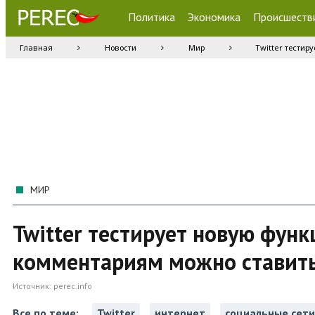
Политика
Экономика
Происшеств
Главная
Новости
Мир
Twitter тести
МИР
Twitter тестирует новую функ
комментариям можно ставит
Источник:
perec.info
Все по теме:
Twitter
интернет
социальные сети