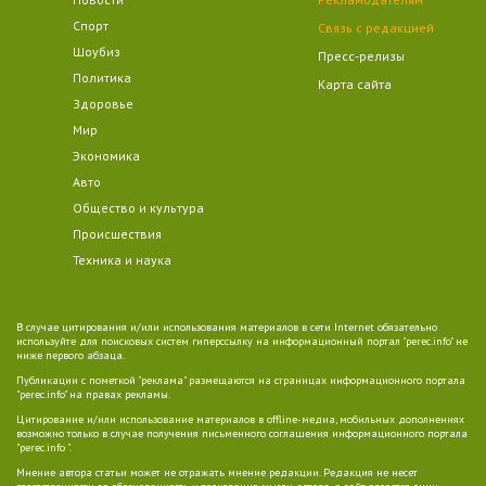
Спорт
Связь с редакцией
Шоубиз
Пресс-релизы
Политика
Карта сайта
Здоровье
Мир
Экономика
Авто
Общество и культура
Происшествия
Техника и наука
В случае цитирования и/или использования материалов в сети Internet обязательно
используйте для поисковых систем гиперссылку на информационный портал "perec.info" не
ниже первого абзаца.
Публикации с пометкой "реклама" размещаются на страницах информационного портала
"perec.info" на правах рекламы.
Цитирование и/или использование материалов в offline-медиа, мобильных дополнениях
возможно только в случае получения письменного соглашения информационного портала
"perec.info ".
Мнение автора статьи может не отражать мнение редакции. Редакция не несет