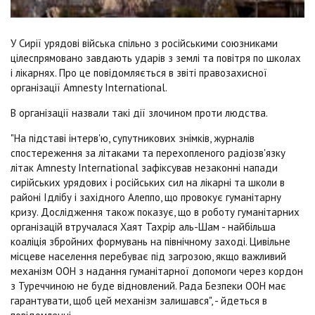
У Сирії урядові війська спільно з російськими союзниками
цілеспрямовано завдають ударів з землі та повітря по школах
і лікарнях. Про це повідомляється в звіті правозахисної
організації Amnesty International.
В організації назвали такі дії злочином проти людства.
"На підставі інтерв'ю, супутникових знімків, журналів
спостереження за літаками та перехопленого радіозв'язку
літак Amnesty International зафіксував незаконні напади
сирійських урядових і російських сил на лікарні та школи в
районі Ідлібу і західного Алеппо, що провокує гуманітарну
кризу. Дослідження також показує, що в роботу гуманітарних
організацій втручалася Хаят Тахрір аль-Шам - найбільша
коаліція збройних формувань на північному заході. Цивільне
місцеве населення перебуває під загрозою, якщо важливий
механізм ООН з надання гуманітарної допомоги через кордон
з Туреччиною не буде відновлений. Рада Безпеки ООН має
гарантувати, щоб цей механізм залишався", - йдеться в