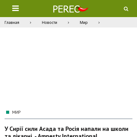
Главная
Новости
Мир
МИР
У Сирії сили Асада та Росія напали на школи
та лікарні, - Amnesty International