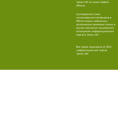
"perec.info" не ниже первого
абзаца.
Цитирование и/или
использование материалов в
offline-медиа, мобильных
дополнениях возможно только в
случае получения письменного
соглашения информационного
портала "perec.info ".
Все права защищены. © 2015,
информационный портал
"perec.info".