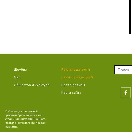
09
09
Шоубиз
Рекламодателям
Мир
Связь с редакцией
09
Общество и культура
Пресс-релизы
Карта сайта
Публикации с пометкой
09
"реклама" размещаются на
страницах информационного
портала "perec.info" на правах
рекламы.