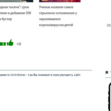
дная тысяча": срок
Ученые назвали самое
лили и добавили 500
серьезное осложнение у
а бустер
заразившихся
08
коронавирусом детей
+0
09
жмите Ctrl+Enter - так Вы поможете нам улучшить сайт.
09