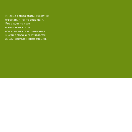
Мнение автора статьи может не
10
отражать мнение редакции.
Редакция не несет
ответственности за
обоснованность и толкования
мысли автора, а сайт является
лишь носителем информации.
09
10
10