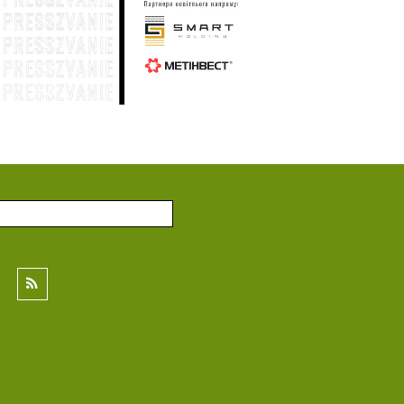
Генштаб: по состоянию на 1 августа
:58
общие потери вражеской армии в
личном составе составили 1 447 620
солдат
31 июля
Генштаб: по состоянию на 31 июля
:31
общие потери вражеской армии в
личном составе составили 1 446 150
солдат
30 июля
Генштаб: по состоянию на 30 июля
:29
общие потери вражеской армии в
личном составе составили 1 444 810
солдат
29 июля
Генштаб: по состоянию на 29 июля
:56
общие потери вражеской армии в
личном составе составили 1 443 450
солдат