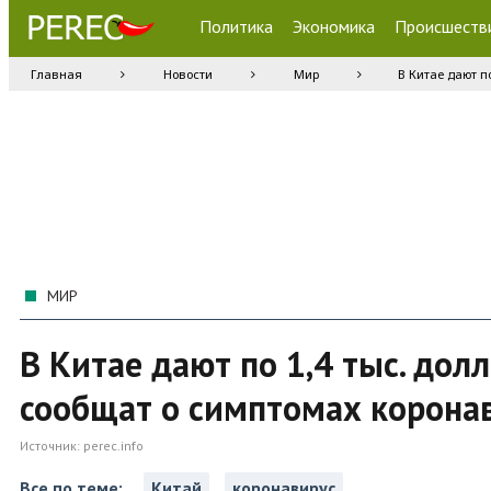
Политика
Экономика
Происшеств
Главная
Новости
Мир
В Китае дают п
МИР
В Китае дают по 1,4 тыс. дол
сообщат о симптомах корона
Источник:
perec.info
Все по теме:
Китай
коронавирус