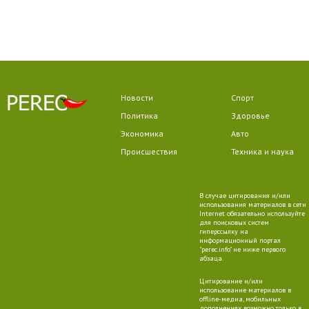
Новости
Спорт
Политика
Здоровье
Экономика
Авто
Происшествия
Техника и наука
В случае цитирования и/или
использования материалов в сети
Internet обязательно используйте
для поисковых систем
гиперссылку на
информационный портал
"perec.info" не ниже первого
абзаца.
Цитирование и/или
использование материалов в
offline-медиа, мобильных
дополнениях возможно только в