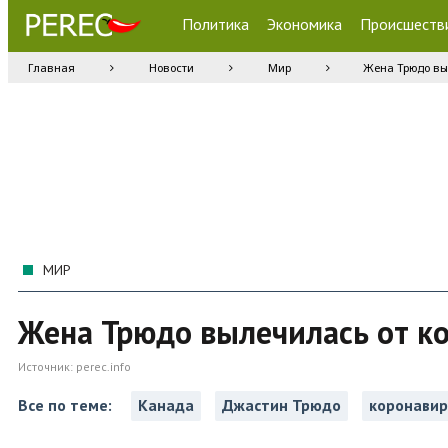
Политика
Экономика
Происшеств
Главная
Новости
Мир
Жена Трюдо вы
МИР
Жена Трюдо вылечилась от к
Источник:
perec.info
Все по теме:
Канада
Джастин Трюдо
коронавир