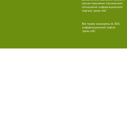
случае получения письменного
соглашения информационного
портала "perec.info ".
Все права защищены. © 2015,
информационный портал
"perec.info".