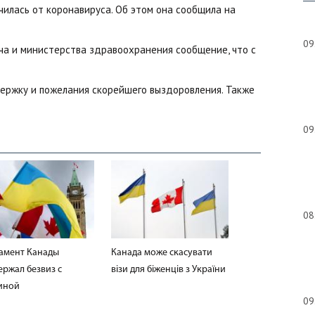
лась от коронавируса. Об этом она сообщила на
09
рача и министерства здравоохранения сообщение, что с
ержку и пожелания скорейшего выздоровления. Также
09
08
амент Канады
Канада може скасувати
ержал безвиз с
візи для біженців з України
иной
09