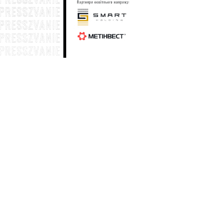
Генштаб: по состоянию на 20 июля
58
общие потери вражеской армии в
личном составе составили 1 430 530
солдат
19 июля
Генштаб: по состоянию на 19 июля
33
общие потери вражеской армии в
личном составе составили 1 428 930
солдат
18 июля
Генштаб: по состоянию на 18 июля
28
общие потери вражеской армии в
личном составе составили 1 427 410
солдат
17 июля
Генштаб: по состоянию на 17 июля
25
общие потери вражеской армии в
личном составе составили 1 425 990
солдат