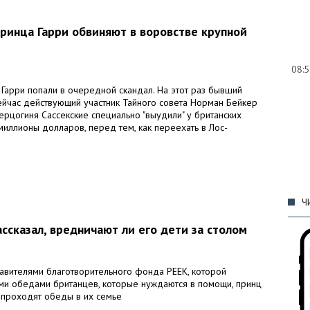
ринца Гарри обвиняют в воровстве крупной
08:
Гарри попали в очередной скандал. На этот раз бывший
сейчас действующий участник Тайного совета Норман Бейкер
 герцогиня Сассекские специально "выудили" у британских
иллионы долларов, перед тем, как переехать в Лос-
09:
Ч
ссказал, вредничают ли его дети за столом
09:
тавителями благотворительного фонда PEEK, которой
ми обедами британцев, которые нуждаются в помощи, принц
к проходят обеды в их семье