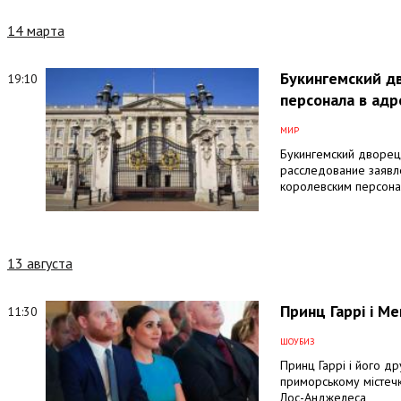
14 марта
Букингемский д
19:10
персонала в адр
МИР
Букингемский дворец
расследование заявл
королевским персон
13 августа
Принц Гаррі і М
11:30
ШОУБИЗ
Принц Гаррі і його 
приморському містечк
Лос-Анджелеса