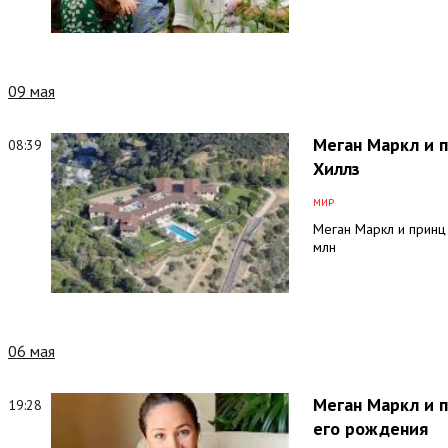
09 мая
Меган Маркл и п
08:39
Хиллз
МИР
Меган Маркл и принц 
млн
06 мая
Меган Маркл и п
19:28
его рождения