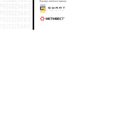
Генштаб: по состоянию на 20 июля
58
общие потери вражеской армии в
личном составе составили 1 430 530
солдат
19 июля
Генштаб: по состоянию на 19 июля
33
общие потери вражеской армии в
личном составе составили 1 428 930
солдат
18 июля
Генштаб: по состоянию на 18 июля
28
общие потери вражеской армии в
личном составе составили 1 427 410
солдат
17 июля
Генштаб: по состоянию на 17 июля
25
общие потери вражеской армии в
личном составе составили 1 425 990
солдат