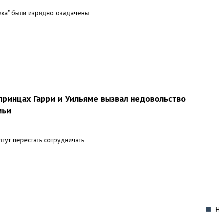
ука" были изрядно озадачены
принцах Гарри и Уильяме вызвал недовольство
мьи
гут перестать сотрудничать