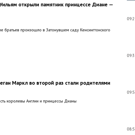
 Уильям открыли памятник принцессе Диане —
09:
е братьев произошло в Затонувшем саду Кенсингтонского
09:
еган Маркл во второй раз стали родителями
09:
есть королевы Англии и принцессы Дианы
08: