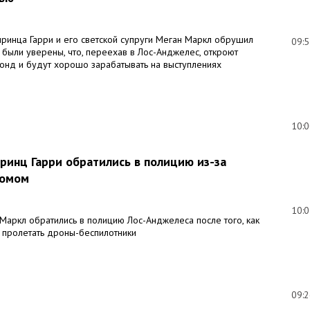
ринца Гарри и его светской супруги Меган Маркл обрушил
09:
 были уверены, что, переехав в Лос-Анджелес, откроют
онд и будут хорошо зарабатывать на выступлениях
10:
ринц Гарри обратились в полицию из-за
домом
10:
Маркл обратились в полицию Лос-Анджелеса после того, как
 пролетать дроны-беспилотники
09: