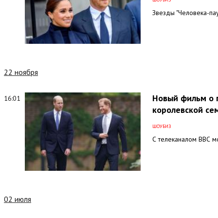
Звезды "Человека-па
22 ноября
Новый фильм о 
16:01
королевской се
ШОУБИЗ
С телеканалом ВВС мо
02 июля