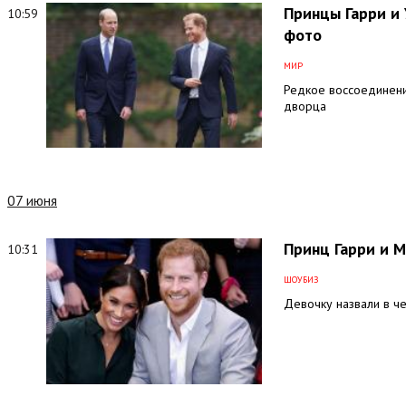
Принцы Гарри и
10:59
фото
МИР
Редкое воссоединени
дворца
07 июня
Принц Гарри и М
10:31
ШОУБИЗ
Девочку назвали в ч