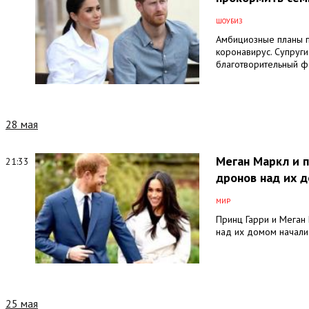
ШОУБИЗ
Амбициозные планы п
коронавирус. Супруги
благотворительный ф
28 мая
Меган Маркл и п
21:33
дронов над их 
МИР
Принц Гарри и Меган 
над их домом начали
25 мая