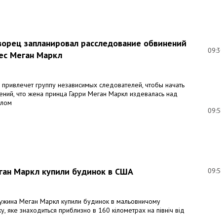
ворец запланировал расследование обвинений
09:
ес Меган Маркл
 привлечет группу независимых следователей, чтобы начать
ений, что жена принца Гарри Меган Маркл издевалась над
алом
09:
еган Маркл купили будинок в США
09:
дружина Меган Маркл купили будинок в мальовничому
у, яке знаходиться приблизно в 160 кілометрах на північ від