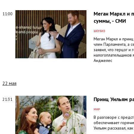
Меган Маркл и п
11:00
суммы, - СМИ
ШОУБИЗ
Меган Маркл и принц 
член Парламента, а 
заявил, что герцог и
налогоплательщиков м
Анджелес
22 мая
Принц Уильям ра
21:31
МИР
В разговоре с предс
обеспечивает горячи
Уильям рассказал, ка