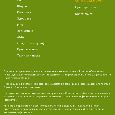
Связь с редакцией
Шоубиз
Пресс-релизы
Политика
Карта сайта
Здоровье
Мир
Экономика
Авто
Общество и культура
Происшествия
Техника и наука
В случае цитирования и/или использования материалов в сети Internet обязательно
используйте для поисковых систем гиперссылку на информационный портал "perec.info" не
ниже первого абзаца.
Публикации с пометкой "реклама" размещаются на страницах информационного портала
"perec.info" на правах рекламы.
Цитирование и/или использование материалов в offline-медиа, мобильных дополнениях
возможно только в случае получения письменного соглашения информационного портала
"perec.info ".
Мнение автора статьи может не отражать мнение редакции. Редакция не несет
ответственности за обоснованность и толкования мысли автора, а сайт является лишь
носителем информации.