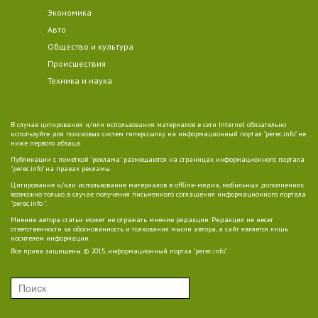
Экономика
Авто
Общество и культура
Происшествия
Техника и наука
В случае цитирования и/или использования материалов в сети Internet обязательно
используйте для поисковых систем гиперссылку на информационный портал "perec.info" не
ниже первого абзаца.
Публикации с пометкой "реклама" размещаются на страницах информационного портала
"perec.info" на правах рекламы.
Цитирование и/или использование материалов в offline-медиа, мобильных дополнениях
возможно только в случае получения письменного соглашения информационного портала
"perec.info ".
Мнение автора статьи может не отражать мнение редакции. Редакция не несет
ответственности за обоснованность и толкования мысли автора, а сайт является лишь
носителем информации.
Все права защищены. © 2015, информационный портал "perec.info".