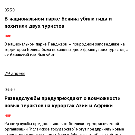
03:30
В национальном парке Бенина убили гида и
похитили двух туристов
МИР
В национальном парке Пенджари — природном заповеднике на
территории Бенина были похищены двое французских туристов, а
их бенинский гид был убит.
29 апреля
03:30
Разведслужбы предупреждают о возможности
новых терактов на курортах Азии и Африки
МИР
Разведслужбы предполагают, что боевики террористической
организации "Исламское государство" могут предпринять новые
атаки в туристических зонах Азии и Африки, подобные той, что