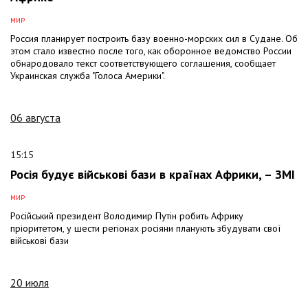
МИР
Россия планирует построить базу военно-морских сил в Судане. Об
этом стало известно после того, как оборонное ведомство России
обнародовало текст соответствующего соглашения, сообщает
Украинская служба "Голоса Америки".
06 августа
15:15
Росія будує військові бази в країнах Африки, – ЗМІ
МИР
Російський президент Володимир Путін робить Африку
пріоритетом, у шести регіонах росіяни планують збудувати свої
військові бази
20 июля