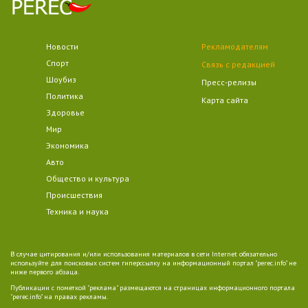
Новости
Рекламодателям
Спорт
Связь с редакцией
Шоубиз
Пресс-релизы
Политика
Карта сайта
Здоровье
Мир
Экономика
Авто
Общество и культура
Происшествия
Техника и наука
В случае цитирования и/или использования материалов в сети Internet обязательно
используйте для поисковых систем гиперссылку на информационный портал "perec.info" не
ниже первого абзаца.
Публикации с пометкой "реклама" размещаются на страницах информационного портала
"perec.info" на правах рекламы.