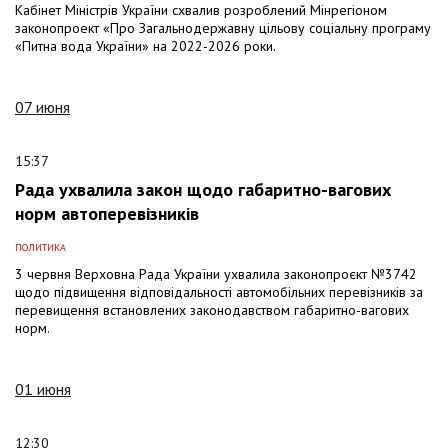
Кабінет Міністрів України схвалив розроблений Мінрегіоном
законопроект «Про Загальнодержавну цільову соціальну програму
«Питна вода України» на 2022-2026 роки.
07 июня
15:37
Рада ухвалила закон щодо габаритно-вагових
норм автоперевізників
ПОЛИТИКА
3 червня Верховна Рада України ухвалила законопроєкт №3742
щодо підвищення відповідальності автомобільних перевізників за
перевищення встановлених законодавством габаритно-вагових
норм.
01 июня
12:30