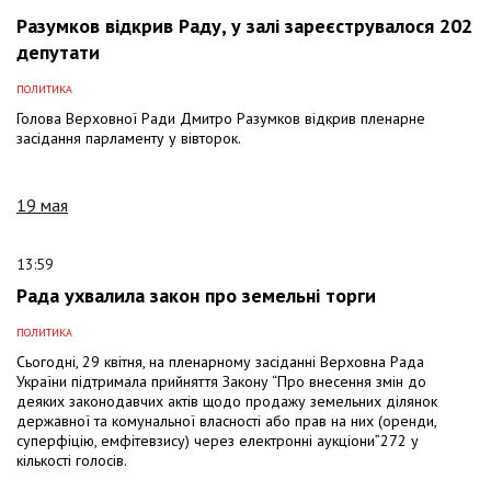
Разумков відкрив Раду, у залі зареєструвалося 202
депутати
ПОЛИТИКА
Голова Верховної Ради Дмитро Разумков відкрив пленарне
засідання парламенту у вівторок.
19 мая
13:59
Рада ухвалила закон про земельні торги
ПОЛИТИКА
Сьогодні, 29 квітня, на пленарному засіданні Верховна Рада
України підтримала прийняття Закону “Про внесення змін до
деяких законодавчих актів щодо продажу земельних ділянок
державної та комунальної власності або прав на них (оренди,
суперфіцію, емфітевзису) через електронні аукціони”272 у
кількості голосів.