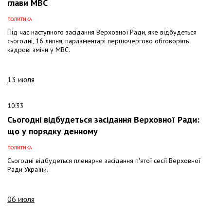
глави МВС
ПОЛИТИКА
Під час наступного засідання Верховної Ради, яке відбудеться
сьогодні, 16 липня, парламентарі першочергово обговорять
кадрові зміни у МВС.
13 июля
10:33
Сьогодні відбудеться засідання Верховної Ради:
що у порядку денному
ПОЛИТИКА
Сьогодні відбудеться пленарне засідання п'ятої сесії Верховної
Ради України.
06 июля