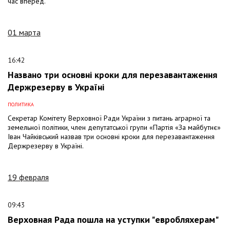
час вперед.
01 марта
16:42
Названо три основні кроки для перезавантаження
Держрезерву в Україні
ПОЛИТИКА
Секретар Комітету Верховної Ради України з питань аграрної та
земельної політики, член депутатської групи «Партія «За майбутнє»
Іван Чайківський назвав три основні кроки для перезавантаження
Держрезерву в Україні.
19 февраля
09:43
Верховная Рада пошла на уступки "евробляхерам"