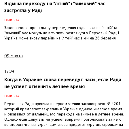
Відміна переходу на "літній" і "зимовий" час
застрягла у Раді
ПОЛИТИКА
Законопроект про відміну переведення годинника на "літній" та
"зимовий" час можуть не встигнути розглянути у Верховній Раді, і
Україна може знову перейти на "літній" час в ніч на 28 березня.
09 марта
12:04
Когда в Украине снова переведут часы, если Рада
не успеет отменить летнее время
ПОЛИТИКА
Верховная Рада приняла в первом чтении законопроект № 4201,
который предлагает закрепить в Украине единое киевское время
и отказаться от дальнейшего перехода на зимнее и летнее время.
Однако если депутаты не успеют вовремя проголосовать за него
во втором чтении, украинцам снова придется «крутить стрелки» на