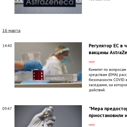
16 марта
Регулятор ЕС в 
14:40
вакцины AstraZ
МИР
Комитет по вопросам 
средствам (EMA) рас
безопасности COVID-
заседание, на котор
действий.
"Мера предосто
09:47
приостановили 
МИР