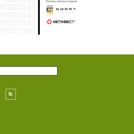
Генштаб: по состоянию на 22 июля
33
общие потери вражеской армии в
личном составе составили 1 433 230
солдат
21 июля
Генштаб: по состоянию на 21 июля
32
общие потери вражеской армии в
личном составе составили 1 431 900
солдат
20 июля
Генштаб: по состоянию на 20 июля
58
общие потери вражеской армии в
личном составе составили 1 430 530
солдат
19 июля
Генштаб: по состоянию на 19 июля
33
общие потери вражеской армии в
личном составе составили 1 428 930
солдат