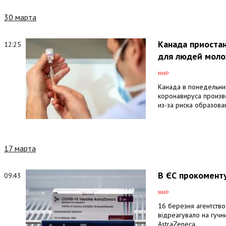
30 марта
Канада приоста
12:25
для людей моло
МИР
Канада в понедельни
коронавируса произв
из-за риска образова
17 марта
В ЄС прокоменту
09:43
МИР
16 березня агентство
відреагувало на гучн
AstraZeneca.