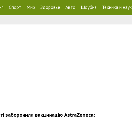
ия
Спорт
Мир
Здоровье
Авто
Шоубиз
Техника и наук
еті заборонили вакцинацію AstraZeneca: