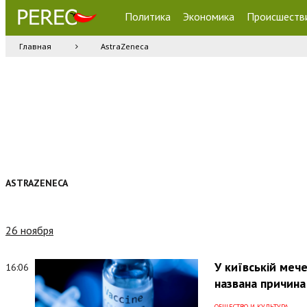
Политика
Экономика
Происшеств
Главная
AstraZeneca
ASTRAZENECA
26 ноября
У київській меч
16:06
названа причина
ОБЩЕСТВО И КУЛЬТУРА