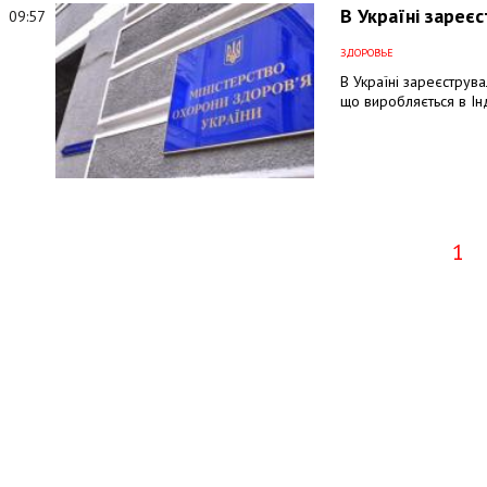
В Україні зареє
09:57
ЗДОРОВЬЕ
В Україні зареєструва
що виробляється в Інд
1