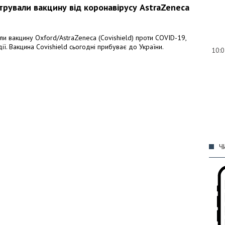
стрували вакцину від коронавірусу AstraZeneca
ли вакцину Oxford/AstraZeneca (Covishield) проти COVID-19,
ії. Вакцина Covishield сьогодні прибуває до України.
10:
09:
Ч
08: