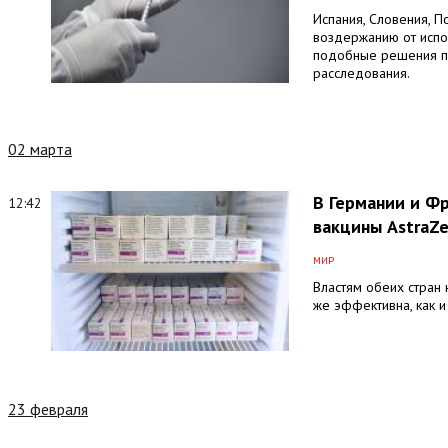
Испания, Словения, П
воздержанию от испо
подобные решения п
расследования.
02 марта
В Германии и Ф
12:42
вакцины AstraZ
МИР
Властям обеих стран 
же эффективна, как и
23 февраля