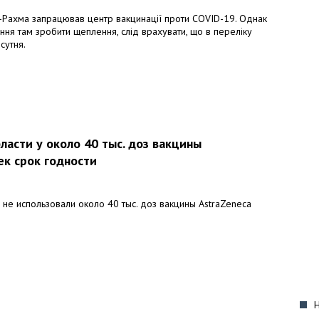
р-Рахма запрацював центр вакцинації проти COVID-19. Однак
ння там зробити щеплення, слід врахувати, що в переліку
сутня.
ласти у около 40 тыс. доз вакцины
ек срок годности
 не использовали около 40 тыс. доз вакцины AstraZeneca