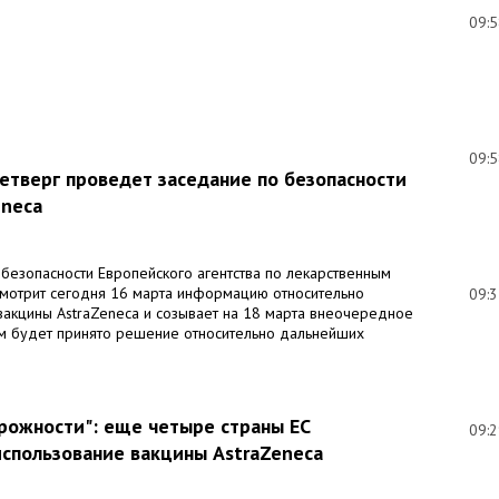
09:
09:
четверг проведет заседание по безопасности
eneca
безопасности Европейского агентства по лекарственным
смотрит сегодня 16 марта информацию относительно
09:
вакцины AstraZeneca и созывает на 18 марта внеочередное
ом будет принято решение относительно дальнейших
рожности": еще четыре страны ЕС
09:
использование вакцины AstraZeneca