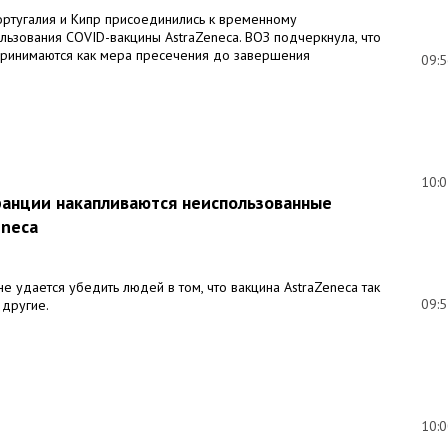
ортугалия и Кипр присоединились к временному
льзования COVID-вакцины AstraZeneca. ВОЗ подчеркнула, что
ринимаются как мера пресечения до завершения
09:
10:
ранции накапливаются неиспользованные
eneca
не удается убедить людей в том, что вакцина AstraZeneca так
09:
 другие.
10: