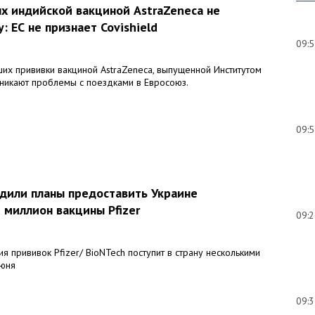
х индийской вакциной AstraZeneca не
: ЕС не признает Covishield
09:
ших прививки вакциной AstraZeneca, выпущенной Институтом
зникают проблемы с поездками в Евросоюз.
09:
рдили планы предоставить Украине
 миллион вакцины Pfizer
09:
я прививок Pfizer/ BioNTech поступит в страну несколькими
июня
09: