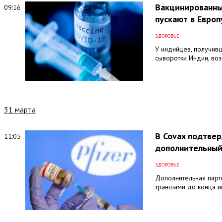
Вакцинированны
09:16
пускают в Европу
ЗДОРОВЬЕ
У индийцев, получив
сыворотки Индии, во
31 марта
В Covax подтве
11:05
дополнительный
ЗДОРОВЬЕ
Дополнительная парти
траншами до конца 