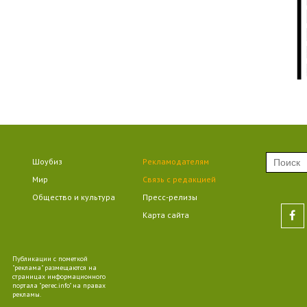
09:
09:
Шоубиз
Рекламодателям
09:
Мир
Связь с редакцией
Общество и культура
Пресс-релизы
Карта сайта
Публикации с пометкой
09:
"реклама" размещаются на
страницах информационного
портала "perec.info" на правах
рекламы.