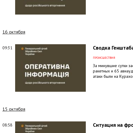
16 октября
Сводка Генштаба
09:31
ПРОИСШЕСТВИЯ
За минувшие сутки з
ракетных и 65 авиау
атаки были на Курахо
15 октября
Ситуация на фро
08:58