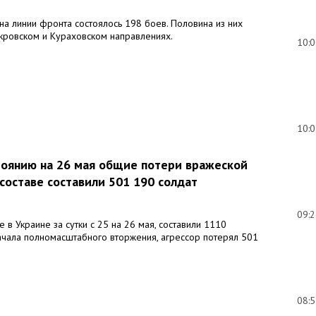
а линии фронта состоялось 198 боев. Половина из них
кровском и Кураховском направлениях.
10:
10:
тоянию на 26 мая общие потери вражеской
составе составили 501 190 солдат
09:
 в Украине за сутки с 25 на 26 мая, составили 1110
начала полномасштабного вторжения, агрессор потерял 501
08: