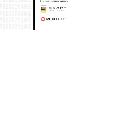
Генштаб: по состоянию на 19 июля
33
общие потери вражеской армии в
личном составе составили 1 428 930
солдат
18 июля
Генштаб: по состоянию на 18 июля
28
общие потери вражеской армии в
личном составе составили 1 427 410
солдат
17 июля
Генштаб: по состоянию на 17 июля
25
общие потери вражеской армии в
личном составе составили 1 425 990
солдат
15 июля
Генштаб: по состоянию на 15 июля
05
общие потери вражеской армии в
личном составе составили 1 423 280
солдат