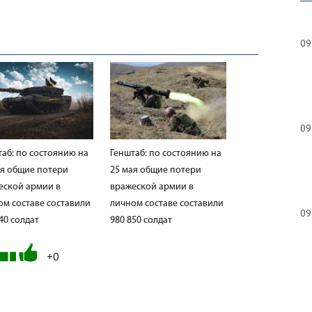
09
09
таб: по состоянию на
Генштаб: по состоянию на
ая общие потери
25 мая общие потери
еской армии в
вражеской армии в
ом составе составили
личном составе составили
09
40 солдат
980 850 солдат
+0
08