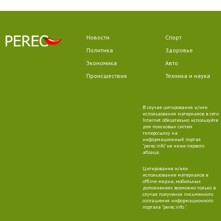
Новости
Спорт
Политика
Здоровье
Экономика
Авто
Происшествия
Техника и наука
В случае цитирования и/или
использования материалов в сети
Internet обязательно используйте
для поисковых систем
гиперссылку на
информационный портал
"perec.info" не ниже первого
абзаца.
Цитирование и/или
использование материалов в
offline-медиа, мобильных
дополнениях возможно только в
случае получения письменного
соглашения информационного
портала "perec.info ".