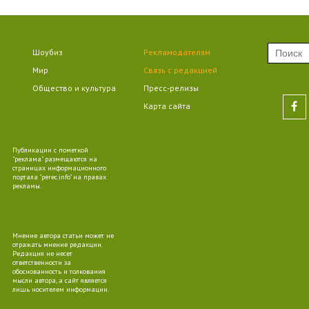
09
Шоубиз
Рекламодателям
Мир
Связь с редакцией
Общество и культура
Пресс-релизы
09
Карта сайта
Публикации с пометкой
"реклама" размещаются на
страницах информационного
портала "perec.info" на правах
09
рекламы.
Мнение автора статьи может не
отражать мнение редакции.
Редакция не несет
ответственности за
10
обоснованность и толкования
мысли автора, а сайт является
лишь носителем информации.