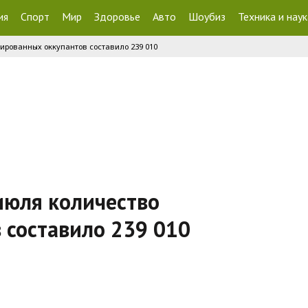
ия
Спорт
Мир
Здоровье
Авто
Шоубиз
Техника и наук
дированных оккупантов составило 239 010
 июля количество
 составило 239 010