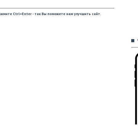
жмите Ctrl+Enter - так Вы поможете нам улучшить сайт.
09
09
09