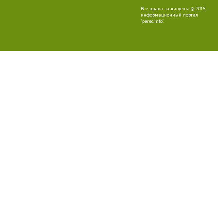
Все права защищены. © 2015,
информационный портал
"perec.info".