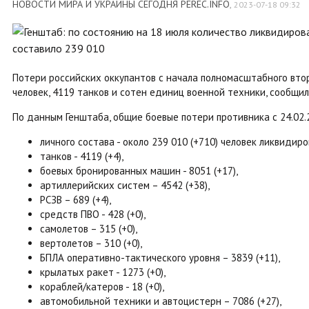
НОВОСТИ МИРА И УКРАИНЫ СЕГОДНЯ PEREC.INFO
,
2023-07-18 09:32
Потери российских оккупантов с начала полномасштабного вто
человек, 4119 танков и сотен единиц военной техники, сообщил
По данным Генштаба, общие боевые потери противника с 24.02.2
личного состава - около 239 010 (+710) человек ликвидиро
танков - 4119 (+4),
боевых бронированных машин - 8051 (+17),
артиллерийских систем – 4542 (+38),
РСЗВ – 689 (+4),
средств ПВО - 428 (+0),
самолетов – 315 (+0),
вертолетов – 310 (+0),
БПЛА оперативно-тактического уровня – 3839 (+11),
крылатых ракет - 1273 (+0),
кораблей/катеров - 18 (+0),
автомобильной техники и автоцистерн – 7086 (+27),