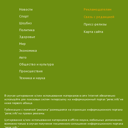
Новости
Рекламодателям
Спорт
Связь с редакцией
Шоубиз
Пресс-релизы
Политика
Карта сайта
Здоровье
Мир
Экономика
Авто
Общество и культура
Происшествия
Техника и наука
В случае цитирования и/или использования материалов в сети Internet обязательно
используйте для поисковых систем гиперссылку на информационный портал "perec.info" не
ниже первого абзаца.
Публикации с пометкой "реклама" размещаются на страницах информационного портала
"perec.info" на правах рекламы.
Цитирование и/или использование материалов в offline-медиа, мобильных дополнениях
возможно только в случае получения письменного соглашения информационного портала
"perec.info ".