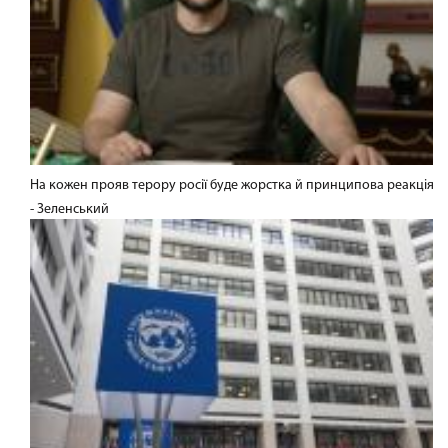
На кожен прояв терору росії буде жорстка й принципова реакція
- Зеленський