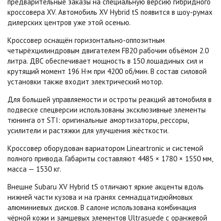
предварительные заказы на специальную версию гибридного
кроссовера XV. Автомобиль XV Hybrid tS появится в шоу-румах
дилерских центров уже этой осенью.
Кроссовер оснащён горизонтально-оппозитным
четырёхцилиндровым двигателем FB20 рабочим объёмом 2.0
литра. ДВС обеспечивает мощность в 150 лошадиных сил и
крутящий момент 196 Н·м при 4200 об/мин. В состав силовой
установки также входит электрический мотор.
Для большей управляемости и остроты реакций автомобиля в
подвеске спецверсии использованы эксклюзивные элементы
тюнинга от STI: оригинальные амортизаторы, рессоры,
усилители и растяжки для улучшения жёсткости.
Кроссовер оборудован вариатором Lineartronic и системой
полного привода. Габариты составляют 4485 × 1780 × 1550 мм,
масса — 1530 кг.
Внешне Subaru XV Hybrid tS отличают яркие акценты вдоль
нижней части кузова и на гранях семнадцатидюймовых
алюминиевых дисков. В салоне использована комбинация
чёрной кожи и замшевых элементов Ultrasuede с оранжевой