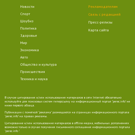
Новости
Рекламодателям
Спорт
Связь с редакцией
Шоубиз
Пресс-релизы
Политика
Карта сайта
Здоровье
Мир
Экономика
Авто
Общество и культура
Происшествия
Техника и наука
В случае цитирования и/или использования материалов в сети Internet обязательно
используйте для поисковых систем гиперссылку на информационный портал "perec.info" не
ниже первого абзаца.
Публикации с пометкой "реклама" размещаются на страницах информационного портала
"perec.info" на правах рекламы.
Цитирование и/или использование материалов в offline-медиа, мобильных дополнениях
возможно только в случае получения письменного соглашения информационного портала
"perec.info ".