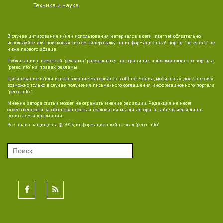
Техника и наука
В случае цитирования и/или использования материалов в сети Internet обязательно
используйте для поисковых систем гиперссылку на информационный портал "perec.info" не
ниже первого абзаца.
Публикации с пометкой "реклама" размещаются на страницах информационного портала
"perec.info" на правах рекламы.
Цитирование и/или использование материалов в offline-медиа, мобильных дополнениях
возможно только в случае получения письменного соглашения информационного портала
"perec.info ".
Мнение автора статьи может не отражать мнение редакции. Редакция не несет
ответственности за обоснованность и толкования мысли автора, а сайт является лишь
носителем информации.
Все права защищены. © 2015, информационный портал "perec.info".