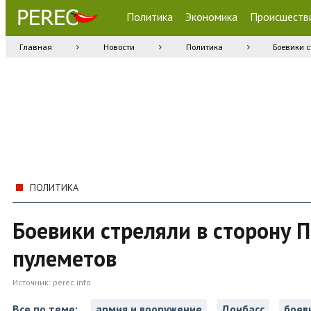
Политика
Экономика
Происшеств
Главная
Новости
Политика
Боевики с
ПОЛИТИКА
Боевики стреляли в сторону П
пулеметов
Источник:
perec.info
Все по теме:
армия и вооружение
Донбасс
боев