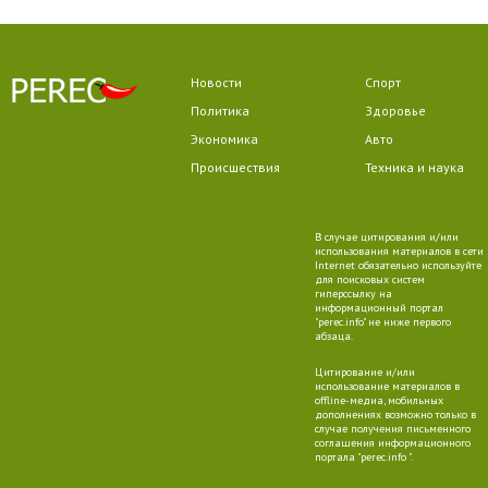
Новости
Спорт
Политика
Здоровье
Экономика
Авто
Происшествия
Техника и наука
В случае цитирования и/или
использования материалов в сети
Internet обязательно используйте
для поисковых систем
гиперссылку на
информационный портал
"perec.info" не ниже первого
абзаца.
Цитирование и/или
использование материалов в
offline-медиа, мобильных
дополнениях возможно только в
случае получения письменного
соглашения информационного
портала "perec.info ".