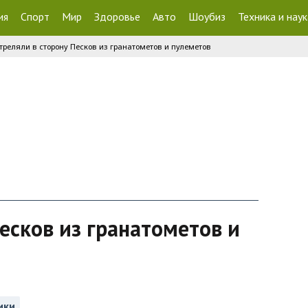
ия
Спорт
Мир
Здоровье
Авто
Шоубиз
Техника и наук
треляли в сторону Песков из гранатометов и пулеметов
есков из гранатометов и
ики