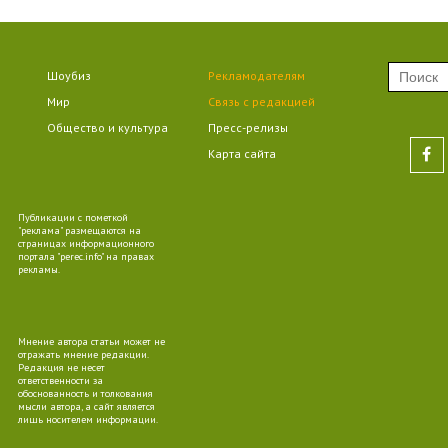
09
Шоубиз
Рекламодателям
Мир
Связь с редакцией
Общество и культура
Пресс-релизы
09
Карта сайта
Публикации с пометкой
"реклама" размещаются на
страницах информационного
портала "perec.info" на правах
10
рекламы.
Мнение автора статьи может не
отражать мнение редакции.
Редакция не несет
ответственности за
09
обоснованность и толкования
мысли автора, а сайт является
лишь носителем информации.