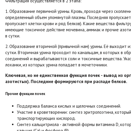
Фильтрация осуществляется в 2 этапа:
1. Образование первичной урины. Кровь, проходя через скопле
определенный объем упомянутой плазмы. Последняя пропускает
пропускает клетки крови и ряд белков). Какие вещества фильтрую
имеющие токсичное действие мочевина, аммиак и прочие азоти
в сутки.
2. Образование вторичной (привычной нам) урины. Её выходит и
сутки. Вторичная урина проходит по канальцам, в которых в об
соединений и вырабатываются соли и токсичные вещества. Ука
лоханки, из которых урина попадает в мочеточники.
Ключевая, но не единственная функция почек - вывод из ор
азотистых). Последние формируются при распаде белков.
Прочие функции почек
Поддержка баланса кислых и щелочных соединений.
Участие в кроветворении: синтез эритропоэтина, которы
транспортирующих кислород.
Синтез кальцитриола - активной формы витамина D, кото
кальция (Са) и фосфора (Р).