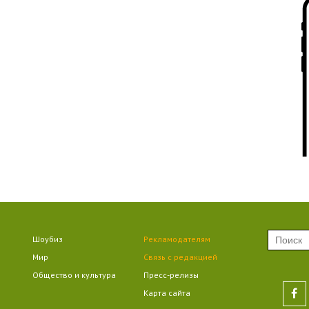
09
09
09
Шоубиз
Рекламодателям
Мир
Связь с редакцией
09
Общество и культура
Пресс-релизы
Карта сайта