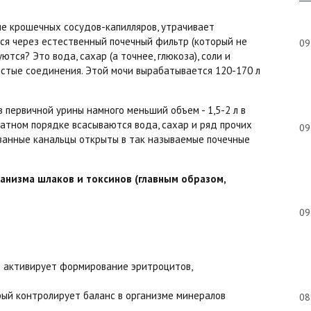
ние крошечных сосудов-капилляров, утрачивает
ся через естественный почечный фильтр (который не
09
тся? Это вода, сахар (а точнее, глюкоза), соли и
стые соединения. Этой мочи вырабатывается 120-170 л
з первичной урины намного меньший объем - 1,5-2 л в
ратном порядке всасываются вода, сахар и ряд прочих
09
занные канальцы открыты в так называемые почечные
ганизма шлаков и токсинов (главным образом,
09
й активирует формирование эритроцитов,
рый контролирует баланс в организме минералов
08