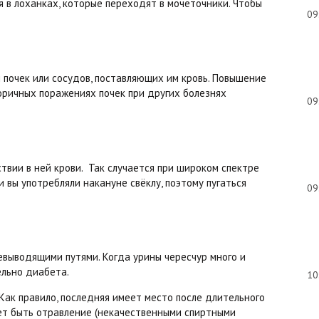
 в лоханках, которые переходят в мочеточники. Чтобы
09
и почек или сосудов, поставляющих им кровь. Повышение
оричных поражениях почек при других болезнях
09
твии в ней крови. Так случается при широком спектре
 вы употребляли накануне свёклу, поэтому пугаться
09
чевыводящими путями. Когда урины чересчур много и
ельно диабета.
10
Как правило, последняя имеет место после длительного
ожет быть отравление (некачественными спиртными