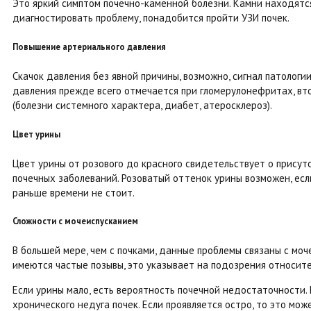
Это яркий симптом почечно-каменной болезни. Камни находятся
диагностировать проблему, понадобится пройти УЗИ почек.
Повышение артериального давления
Скачок давления без явной причины, возможно, сигнал патологи
давления прежде всего отмечается при гломерулонефритах, вт
(болезни системного характера, диабет, атеросклероз).
Цвет урины
Цвет урины от розового до красного свидетельствует о присутс
почечных заболеваний. Розоватый оттенок урины возможен, если
раньше времени не стоит.
Сложности с мочеиспусканием
В большей мере, чем с почками, данные проблемы связаны с мо
имеются частые позывы, это указывает на подозрения относит
Если урины мало, есть вероятность почечной недостаточности. 
хронического недуга почек. Если проявляется остро, то это м