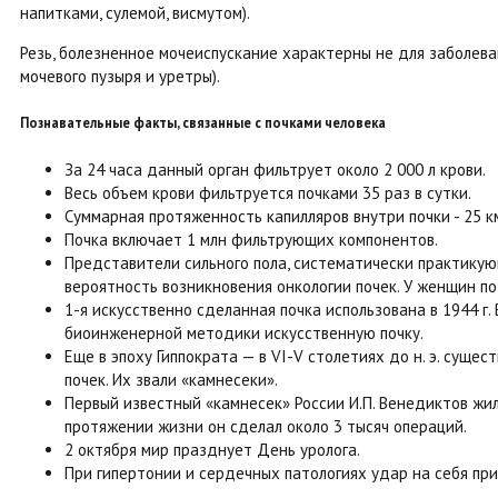
напитками, сулемой, висмутом).
Резь, болезненное мочеиспускание характерны не для заболеван
мочевого пузыря и уретры).
Познавательные факты, связанные с почками человека
За 24 часа данный орган фильтрует около 2 000 л крови.
Весь объем крови фильтруется почками 35 раз в сутки.
Суммарная протяженность капилляров внутри почки - 25 к
Почка включает 1 млн фильтрующих компонентов.
Представители сильного пола, систематически практику
вероятность возникновения онкологии почек. У женщин п
1-я искусственно сделанная почка использована в 1944 г.
биоинженерной методики искусственную почку.
Еще в эпоху Гиппократа — в VI-V столетиях до н. э. суще
почек. Их звали «камнесеки».
Первый известный «камнесек» России И.П. Венедиктов жил 
протяжении жизни он сделал около 3 тысяч операций.
2 октября мир празднует День уролога.
При гипертонии и сердечных патологиях удар на себя пр