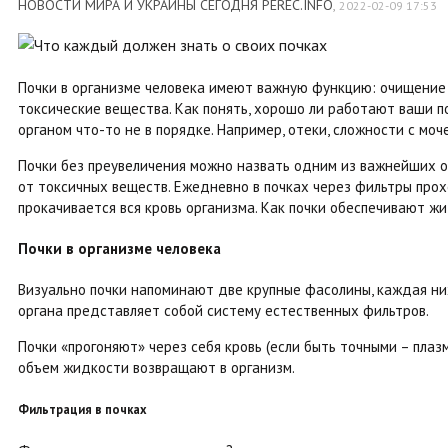
НОВОСТИ МИРА И УКРАИНЫ СЕГОДНЯ PEREC.INFO
,
2022-02-09 17:53
Почки в организме человека имеют важную функцию: очищение 
токсические вещества. Как понять, хорошо ли работают ваши по
органом что-то не в порядке. Например, отеки, сложности с моч
Почки без преувеличения можно назвать одним из важнейших о
от токсичных веществ. Ежедневно в почках через фильтры прохо
прокачивается вся кровь организма. Как почки обеспечивают ж
Почки в организме человека
Визуально почки напоминают две крупные фасолины, каждая них
органа представляет собой систему естественных фильтров.
Почки «прогоняют» через себя кровь (если быть точными – плаз
объем жидкости возвращают в организм.
Фильтрация в почках