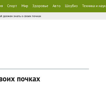
ия
Спорт
Мир
Здоровье
Авто
Шоубиз
Техника и наук
й должен знать о своих почках
воих почках