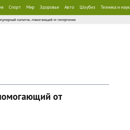
ия
Спорт
Мир
Здоровье
Авто
Шоубиз
Техника и наук
пулярный напиток, помогающий от гипертонии
 помогающий от