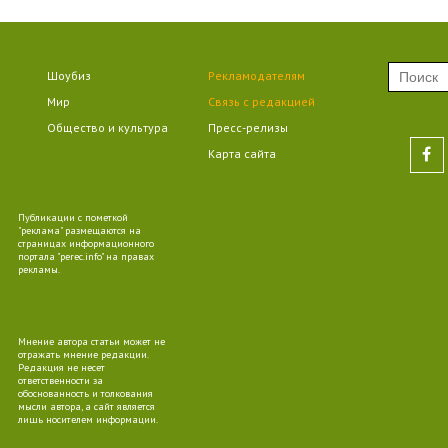
09
Шоубиз
Рекламодателям
Мир
Связь с редакцией
Общество и культура
Пресс-релизы
09
Карта сайта
Публикации с пометкой
"реклама" размещаются на
страницах информационного
портала "perec.info" на правах
09
рекламы.
Мнение автора статьи может не
отражать мнение редакции.
Редакция не несет
ответственности за
10
обоснованность и толкования
мысли автора, а сайт является
лишь носителем информации.