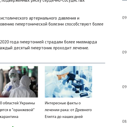
й, подверженных риску сердечно-сосудистых
09
систолического артериального давления и
новению гипертонической болезни способствуют более
 2020 года гипертонией страдали более миллиарда
 каждый десятый гипертоник проходит лечение.
09
09
10 областей Украины
Интересные факты о
дятся в "оранжевой"
лечении рака: от Древнего
 карантина
Египта до наших дней
08