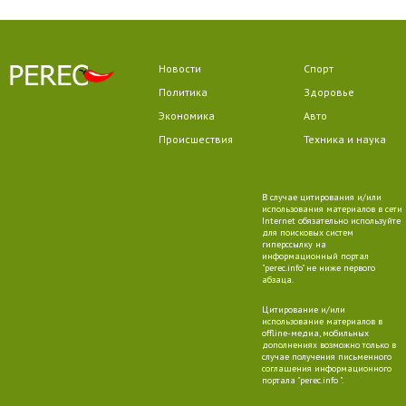
Новости
Спорт
Политика
Здоровье
Экономика
Авто
Происшествия
Техника и наука
В случае цитирования и/или
использования материалов в сети
Internet обязательно используйте
для поисковых систем
гиперссылку на
информационный портал
"perec.info" не ниже первого
абзаца.
Цитирование и/или
использование материалов в
offline-медиа, мобильных
дополнениях возможно только в
случае получения письменного
соглашения информационного
портала "perec.info ".