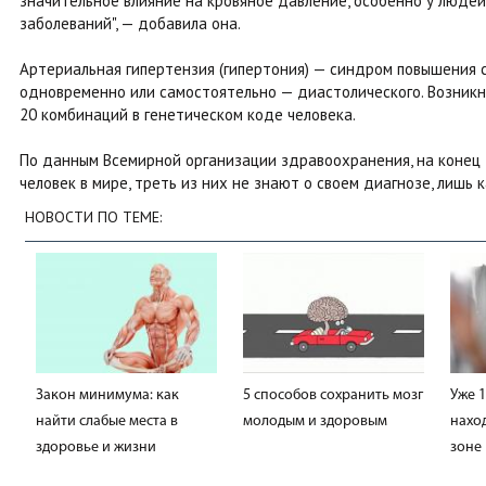
значительное влияние на кровяное давление, особенно у люде
заболеваний", — добавила она.
Артериальная гипертензия (гипертония) — синдром повышения 
одновременно или самостоятельно — диастолического. Возник
20 комбинаций в генетическом коде человека.
По данным Всемирной организации здравоохранения, на конец
человек в мире, треть из них не знают о своем диагнозе, лишь
НОВОСТИ ПО ТЕМЕ:
Закон минимума: как
5 способов сохранить мозг
Уже 
найти слабые места в
молодым и здоровым
нахо
здоровье и жизни
зоне