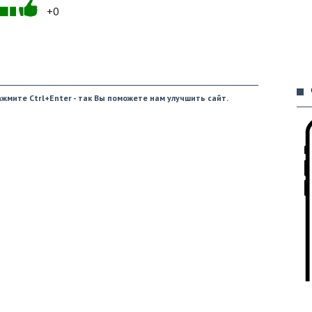
+0
09
жмите Ctrl+Enter - так Вы поможете нам улучшить сайт.
09
09