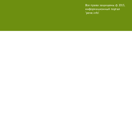
Все права защищены. © 2015,
информационный портал
"perec.info".