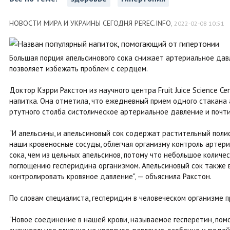
НОВОСТИ МИРА И УКРАИНЫ СЕГОДНЯ PEREC.INFO
,
2022-02-08 10:51
Большая порция апельсинового сока снижает артериальное давл
позволяет избежать проблем с сердцем.
Доктор Кэрри Ракстон из научного центра Fruit Juice Science Ce
напитка. Она отметила, что ежедневный прием одного стакана
ртутного столба систолическое артериальное давление и почт
"И апельсины, и апельсиновый сок содержат растительный пол
наши кровеносные сосуды, облегчая организму контроль артери
сока, чем из цельных апельсинов, потому что небольшое количе
поглощению гесперидина организмом. Апельсиновый сок также в
контролировать кровяное давление", — объяснила Ракстон.
По словам специалиста, гесперидин в человеческом организме 
"Новое соединение в нашей крови, называемое гесперетин, пом