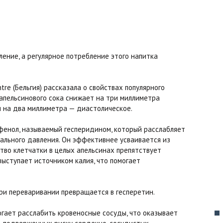
ение, а регулярное потребление этого напитка
ntre (Бельгия) рассказала о свойствах популярного
 апельсинового сока снижает на три миллиметра
и на два миллиметра — диастолическое.
ифенол, называемый гесперидином, который расслабляет
ального давления. Он эффективнее усваивается из
ство клетчатки в целых апельсинах препятствует
ыступает источником калия, что помогает
при переваривании превращается в гесперетин.
огает расслабить кровеносные сосуды, что оказывает