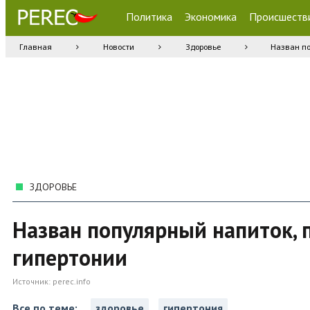
Политика
Экономика
Происшеств
Главная
Новости
Здоровье
Назван по
ЗДОРОВЬЕ
Назван популярный напиток,
гипертонии
Источник:
perec.info
Все по теме:
здоровье
гипертония