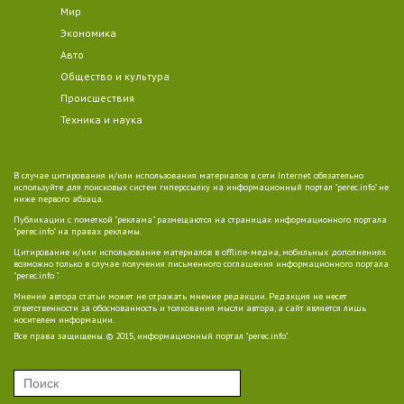
Мир
Экономика
Авто
Общество и культура
Происшествия
Техника и наука
В случае цитирования и/или использования материалов в сети Internet обязательно
используйте для поисковых систем гиперссылку на информационный портал "perec.info" не
ниже первого абзаца.
Публикации с пометкой "реклама" размещаются на страницах информационного портала
"perec.info" на правах рекламы.
Цитирование и/или использование материалов в offline-медиа, мобильных дополнениях
возможно только в случае получения письменного соглашения информационного портала
"perec.info ".
Мнение автора статьи может не отражать мнение редакции. Редакция не несет
ответственности за обоснованность и толкования мысли автора, а сайт является лишь
носителем информации.
Все права защищены. © 2015, информационный портал "perec.info".