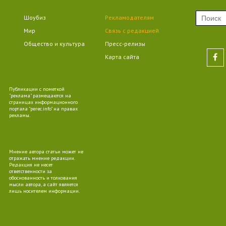
Шоубиз
Рекламодателям
09
Мир
Связь с редакцией
Общество и культура
Пресс-релизы
Карта сайта
Публикации с пометкой
10
"реклама" размещаются на
страницах информационного
портала "perec.info" на правах
рекламы.
Мнение автора статьи может не
09
отражать мнение редакции.
Редакция не несет
ответственности за
обоснованность и толкования
мысли автора, а сайт является
лишь носителем информации.
10