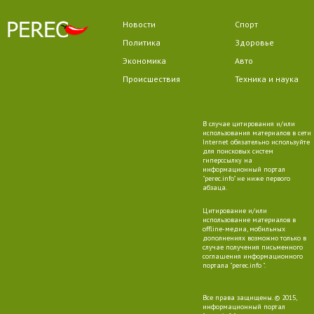
Новости
Спорт
Политика
Здоровье
Экономика
Авто
Происшествия
Техника и наука
В случае цитирования и/или
использования материалов в сети
Internet обязательно используйте
для поисковых систем
гиперссылку на
информационный портал
"perec.info" не ниже первого
абзаца.
Цитирование и/или
использование материалов в
offline-медиа, мобильных
дополнениях возможно только в
случае получения письменного
соглашения информационного
портала "perec.info ".
Все права защищены. © 2015,
информационный портал