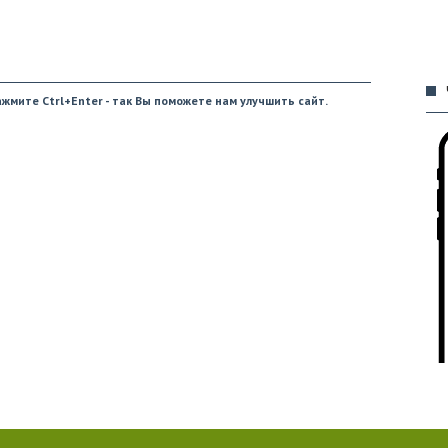
09
жмите Ctrl+Enter - так Вы поможете нам улучшить сайт.
09
09
09