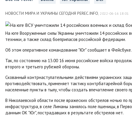
НОВОСТИ МИРА И УКРАИНЫ СЕГОДНЯ PEREC.INFO
,
2022-06-16 18:01
На юге Вооруженные силы Украины уничтожили 14 российских в
техники, а также склад боеприпасов российской федерации.
Об этом оперативное командование "Юг" сообщает в Фейсбуке.
Так, по состоянию на 13.00 16 июня российские войска продол
второго и третьего рубежей обороны.
Скованный контрнаступательными действиями украинских защи
противодействовать, применяет тактику контрбатарейной борь
населенные пункты в тылу, чтобы создать впечатление своего
В Николаевской области после вражеских обстрелов ночью по 
инфраструктура, в селе Лиманы занялось поле пшеницы, в Перв
данным ОК "Юг", пострадавших в результате обстрелов нет.