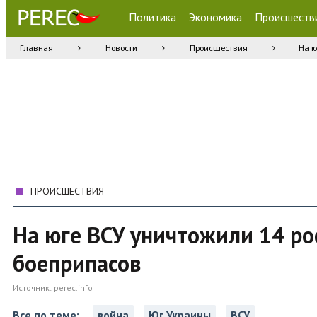
Политика
Экономика
Происшеств
Главная
Новости
Происшествия
На ю
ПРОИСШЕСТВИЯ
На юге ВСУ уничтожили 14 ро
боеприпасов
Источник:
perec.info
Все по теме:
война
Юг Украины
ВСУ