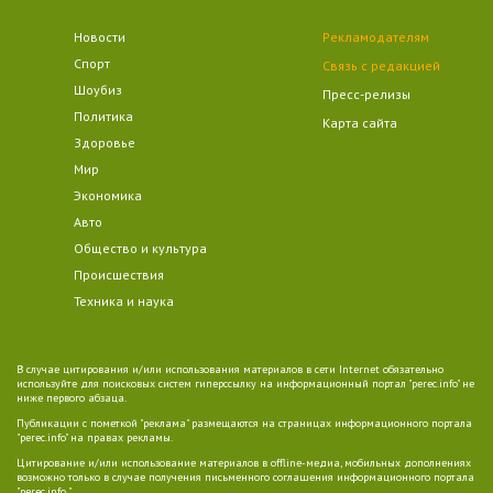
Новости
Рекламодателям
Спорт
Связь с редакцией
Шоубиз
Пресс-релизы
Политика
Карта сайта
Здоровье
Мир
Экономика
Авто
Общество и культура
Происшествия
Техника и наука
В случае цитирования и/или использования материалов в сети Internet обязательно
используйте для поисковых систем гиперссылку на информационный портал "perec.info" не
ниже первого абзаца.
Публикации с пометкой "реклама" размещаются на страницах информационного портала
"perec.info" на правах рекламы.
Цитирование и/или использование материалов в offline-медиа, мобильных дополнениях
возможно только в случае получения письменного соглашения информационного портала
"perec.info ".