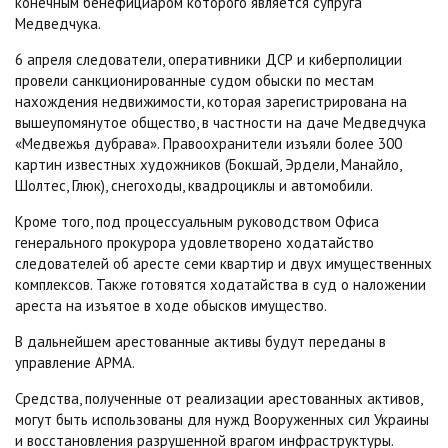
конечным бенефициаром которого является супруга
Медведчука.
6 апреля следователи, оперативники ДСР и киберполиции
провели санкционированные судом обыски по местам
нахождения недвижимости, которая зарегистрирована на
вышеупомянутое общество, в частности на даче Медведчука
«Медвежья дубрава». Правоохранители изъяли более 300
картин известных художников (Бокшай, Эрдели, Манайло,
Шолтес, Глюк), снегоходы, квадроциклы и автомобили.
Кроме того, под процессуальным руководством Офиса
генерального прокурора удовлетворено ходатайство
следователей об аресте семи квартир и двух имущественных
комплексов. Также готовятся ходатайства в суд о наложении
ареста на изъятое в ходе обысков имущество.
В дальнейшем арестованные активы будут переданы в
управление АРМА.
Средства, полученные от реализации арестованных активов,
могут быть использованы для нужд Вооруженных сил Украины
и восстановления разрушенной врагом инфраструктуры.