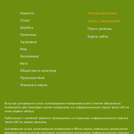
Новости
Рекламодателям
Спорт
Связь с редакцией
Шоубиз
Пресс-релизы
Политика
Карта сайта
Здоровье
Мир
Экономика
Авто
Общество и культура
Происшествия
Техника и наука
В случае цитирования и/или использования материалов в сети Internet обязательно
используйте для поисковых систем гиперссылку на информационный портал "perec.info" не
ниже первого абзаца.
Публикации с пометкой "реклама" размещаются на страницах информационного портала
"perec.info" на правах рекламы.
Цитирование и/или использование материалов в offline-медиа, мобильных дополнениях
возможно только в случае получения письменного соглашения информационного портала