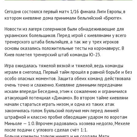
Сегодня состоялся первый матч 1/16 финала Лиги Европы, в
котором киевляне дома принимали бельгийский «Брюгге».
Новости из лагеря соперников были обнадеживающие для
украинских болельщиков. Перед игрой с киевлянами у всего
тренерского штаба бельгийцев, а так же у трех игроков
основы оказались положительные тесты на коронавирус. В
Киев полетел тренерский штаб команды Ю-23.
Игра ожидалась тяжелой вязкой и тяжелой, ведь команды
играли в снегопад. Первый тайм прошёл в равной борьбе и без
особо опасных моментов. Защита обеих команд действовала
очень точно и слаженно. Киевляне длинными передачами
искали впереди Беседина, этим к сожалению и ограничился
атакующий потенциал «Динамо». Во втором тайме киевляни
начали стараться играть низом, и одна из таких атак
закончилась голом. Буяльский получил мяч перед линией
штрафной и классно пробил обводящим ударом по воротам
Миньоле — 1:0. Впрочем радовались хозяева недогло, Мехеле
после подачи с углового сделал счёт 1:1.
Больше команды толком ничего и не создали. Матч