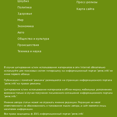
Шоубиз
Пресс-релизы
Политика
Карта сайта
Здоровье
Мир
Экономика
Авто
Общество и культура
Происшествия
Техника и наука
В случае цитирования и/или использования материалов в сети Internet обязательно
используйте для поисковых систем гиперссылку на информационный портал "perec.info" не
ниже первого абзаца.
Публикации с пометкой "реклама" размещаются на страницах информационного портала
"perec.info" на правах рекламы.
Цитирование и/или использование материалов в offline-медиа, мобильных дополнениях
возможно только в случае получения письменного соглашения информационного портала
"perec.info ".
Мнение автора статьи может не отражать мнение редакции. Редакция не несет
ответственности за обоснованность и толкования мысли автора, а сайт является лишь
носителем информации.
Все права защищены. © 2015, информационный портал "perec.info".